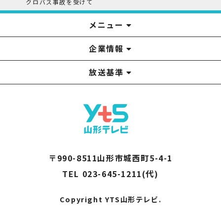
クロバス事故を受けて
メニュー
企業情報
YTS見学ツアー
アナウンサー
みるるん星人
お問い合わせ
YTSニュース
プレゼント
イベント
番組表
番組
放送基準
山形テレビ国民保護業務計画提出文
視聴データの取扱いについて
YTS山形テレビ SDGs 宣言
情報セキュリティ基本方針
山形テレビ人権方針
個人情報基本方針
系列局一覧
中継局一覧
企業情報
役員構成
採用情報
青少年向けの番組案内
番組向上の取り組み
番組審議会
〒990-8511山形市城西町5-4-1
TEL 023-645-1211(代)
Copyright YTS山形テレビ.