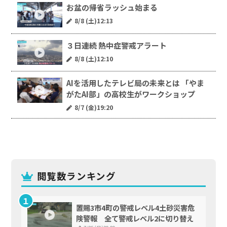
お盆の帰省ラッシュ始まる
8/8 (土)12:13
３日連続 熱中症警戒アラート
8/8 (土)12:10
AIを活用したテレビ局の未来とは 「やま
がたAI部」の高校生がワークショップ
8/7 (金)19:20
閲覧数ランキング
置賜3市4町の警戒レベル4土砂災害危
険警報 全て警戒レベル2に切り替え