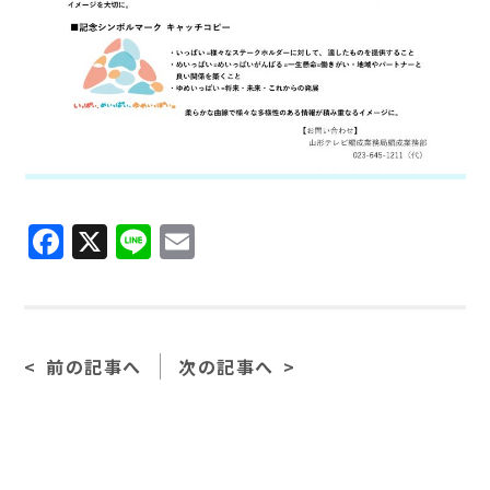
F
X
Li
E
a
n
m
c
e
ai
e
l
前の記事へ
次の記事へ
b
o
o
k