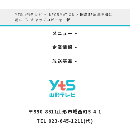
YTS山形テレビ
>
INFORMATION
>
開局55周年を機に
局ロゴ、キャッチコピーを一新
メニュー
企業情報
YTS見学ツアー
アナウンサー
みるるん星人
お問い合わせ
YTSニュース
プレゼント
イベント
番組表
番組
放送基準
山形テレビ国民保護業務計画提出文
視聴データの取扱いについて
YTS山形テレビ SDGs 宣言
情報セキュリティ基本方針
山形テレビ人権方針
個人情報基本方針
系列局一覧
中継局一覧
企業情報
役員構成
採用情報
青少年向けの番組案内
番組向上の取り組み
番組審議会
〒990-8511山形市城西町5-4-1
TEL 023-645-1211(代)