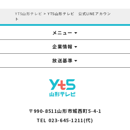
YTS山形テレビ
>
YTS山形テレビ 公式LINEアカウン
ト
メニュー
企業情報
YTS見学ツアー
アナウンサー
みるるん星人
お問い合わせ
YTSニュース
プレゼント
イベント
番組表
番組
放送基準
山形テレビ国民保護業務計画提出文
視聴データの取扱いについて
YTS山形テレビ SDGs 宣言
情報セキュリティ基本方針
山形テレビ人権方針
個人情報基本方針
系列局一覧
中継局一覧
企業情報
役員構成
採用情報
青少年向けの番組案内
番組向上の取り組み
番組審議会
〒990-8511山形市城西町5-4-1
TEL 023-645-1211(代)