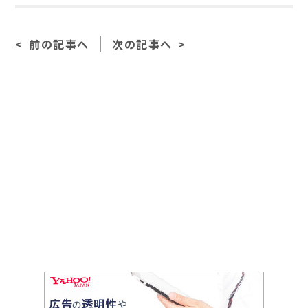
c
e
ai
e
l
前の記事へ
次の記事へ
b
o
o
k