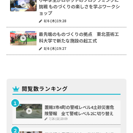
挑戦 ものづくりの楽しさを学ぶワークシ
ョップ
8/6 (木)19:28
最先端のものづくりの拠点 東北芸術工
科大学で新たな施設の起工式
8/6 (木)19:27
閲覧数ランキング
置賜3市4町の警戒レベル4土砂災害危
険警報 全て警戒レベル2に切り替え
7/26 (日)20:09