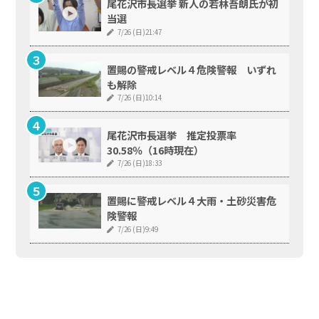
尾花沢市長選挙 新人の若林吾朗氏が初
当選
7/26 (日)21:47
置賜の警戒レベル４危険警報 いずれ
も解除
7/26 (日)10:14
尾花沢市長選挙 推定投票率
30.58％（16時現在）
7/26 (日)18:33
置賜に警戒レベル４大雨・土砂災害危
険警報
7/26 (日)9:49