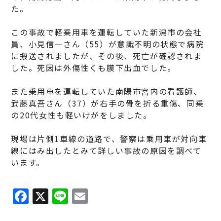
た。
この事故で軽乗用車を運転していた新潟市の会社
員、小見信一さん（55）が意識不明の状態で病院
に搬送されましたが、その後、死亡が確認されま
した。死因は外傷性くも膜下出血でした。
また乗用車を運転していた南陽市宮内の看護師、
武藤真吾さん（37）が右手の骨を折る重傷、同乗
の20代女性も軽いけがをしました。
現場は片側1車線の道路で、警察は乗用車が対向車
線にはみ出したとみて詳しい事故の原因を調べて
います。
F
X
Li
E
a
n
m