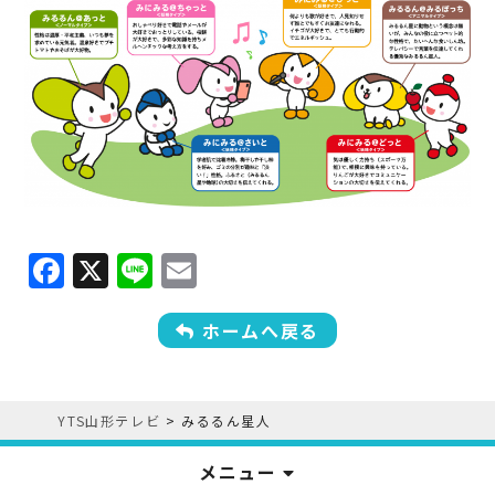
F
X
Li
E
a
n
m
c
e
ai
ホームへ戻る
e
l
b
YTS山形テレビ
>
みるるん星人
o
o
メニュー