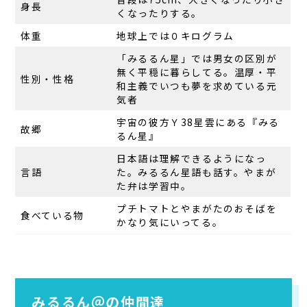
身長
くなったりする。
体重
地球上では０キログラム
「みるるん星」では男女の区別が
無く平穏に暮らしてる。温厚・平
性別・性格
和主義でいつも夢を求めている元
気者
宇宙の彼方Ｙ38星雲にある『みる
故郷
るん星』
日本語は理解できるようになっ
言語
た。みるるん星語も話す。やまが
た弁は学習中。
プチトマトとやまがたのおそばを
食べている物
かなり気にいってる。
みるるん＠の仲間達