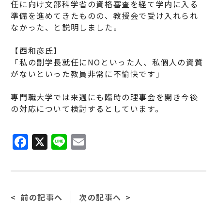
任に向け文部科学省の資格審査を経て学内に入る
準備を進めてきたものの、教授会で受け入れられ
なかった、と説明しました。
【西和彦氏】
「私の副学長就任にNOといった人、私個人の資質
がないといった教員非常に不愉快です」
専門職大学では来週にも臨時の理事会を開き今後
の対応について検討するとしています。
F
X
Li
E
a
n
m
c
e
ai
e
l
前の記事へ
次の記事へ
b