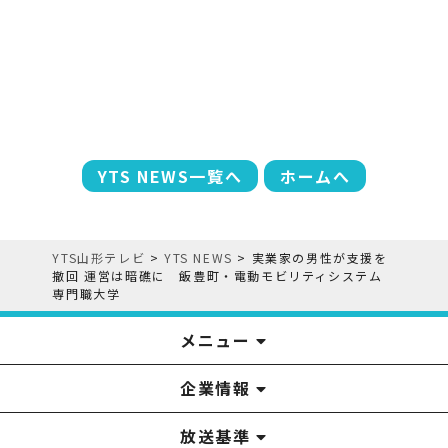
YTS NEWS一覧へ
ホームへ
YTS山形テレビ
>
YTS NEWS
>
実業家の男性が支援を
撤回 運営は暗礁に 飯豊町・電動モビリティシステム
専門職大学
メニュー
企業情報
YTS見学ツアー
アナウンサー
みるるん星人
お問い合わせ
YTSニュース
プレゼント
イベント
番組表
番組
放送基準
山形テレビ国民保護業務計画提出文
視聴データの取扱いについて
YTS山形テレビ SDGs 宣言
情報セキュリティ基本方針
山形テレビ人権方針
個人情報基本方針
系列局一覧
中継局一覧
企業情報
役員構成
採用情報