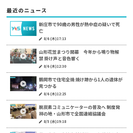
最近のニュース
新庄市で90歳の男性が熱中症の疑いで死
亡
8/6 (木)17:13
山形花笠まつり開幕 今年から鳴り物解
禁 掛け声と音色響く
8/6 (木)12:30
鶴岡市で住宅全焼 焼け跡から1人の遺体が
見つかる
8/6 (木)12:25
脱炭素コミュニケーターの普及へ 制度発
祥の地・山形市で全国連絡協議会
8/5 (水)19:18