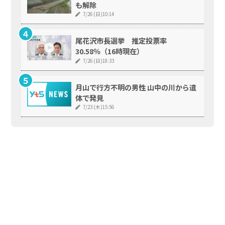
も解除
7/26 (日)10:14
尾花沢市長選挙 推定投票率
30.58％（16時現在）
7/26 (日)18:33
月山で行方不明の男性 山中の川から遺
体で発見
7/23 (木)15:56