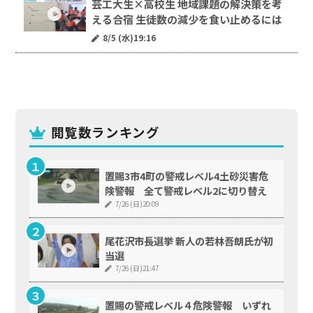
芸工大生×高校生 地域課題の解決策を考
える合宿 生徒数の減少を食い止めるには
8/5 (水)19:16
閲覧数ランキング
置賜3市4町の警戒レベル4土砂災害危
険警報 全て警戒レベル2に切り替え
7/26 (日)20:09
尾花沢市長選挙 新人の若林吾朗氏が初
当選
7/26 (日)21:47
置賜の警戒レベル４危険警報 いずれ