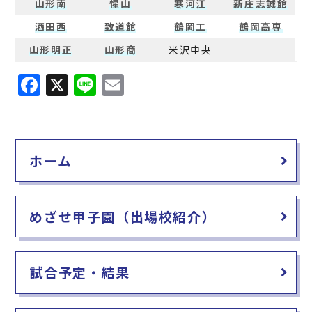
山形南
惺山
寒河江
新庄志誠館
酒田西
致道館
鶴岡工
鶴岡高専
山形明正
山形商
米沢中央
F
X
Li
E
a
n
m
c
e
ai
e
l
ホーム
b
o
o
めざせ甲子園（出場校紹介）
k
試合予定・結果