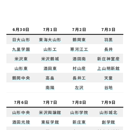
6月30日
7月1日
7月2日
7月3日
日大山形
東海大山形
鶴岡東
羽黒
九里学園
山形工
寒河江工
長井
米沢東
米沢鶴城
酒田南
新庄神室産
山形東
酒田東
村山産
上山明新館
鶴岡中央
高畠
長井工
天童
南陽
左沢
谷地
7月6日
7月7日
7月8日
7月9日
山形中央
米沢興譲館
山形学院
山形城北
酒田光陵
東桜学館
新庄東
創学館