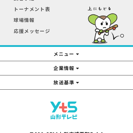
トーナメント表
球場情報
応援メッセージ
メニュー
企業情報
YTS見学ツアー
アナウンサー
みるるん星人
お問い合わせ
YTSニュース
プレゼント
イベント
番組表
番組
放送基準
山形テレビ国民保護業務計画提出文
視聴データの取扱いについて
YTS山形テレビ SDGs 宣言
情報セキュリティ基本方針
山形テレビ人権方針
個人情報基本方針
系列局一覧
中継局一覧
企業情報
役員構成
採用情報
青少年向けの番組案内
番組向上の取り組み
番組審議会