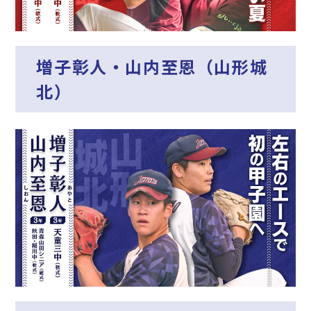
増子彰人・山内至恩（山形城
北）