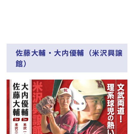
佐藤大輔・大内優輔（米沢興譲
館）