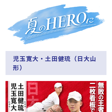
児玉寛大・土田健琉（日大山
形）