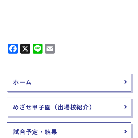
F
X
Li
E
a
n
m
c
e
ai
e
l
ホーム
b
o
o
めざせ甲子園（出場校紹介）
k
試合予定・結果