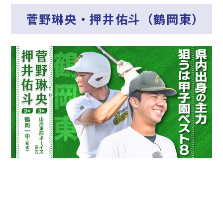
菅野琳央・押井佑斗（鶴岡東）