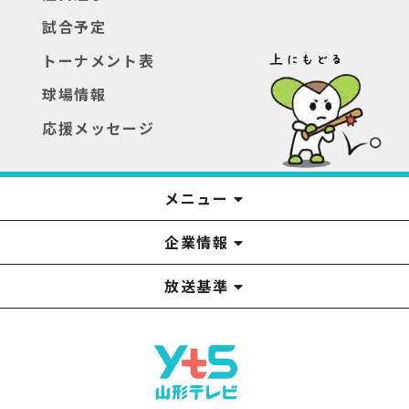
試合予定
トーナメント表
球場情報
応援メッセージ
メニュー
企業情報
YTS見学ツアー
アナウンサー
みるるん星人
お問い合わせ
YTSニュース
プレゼント
イベント
番組表
番組
放送基準
山形テレビ国民保護業務計画提出文
視聴データの取扱いについて
YTS山形テレビ SDGs 宣言
情報セキュリティ基本方針
山形テレビ人権方針
個人情報基本方針
系列局一覧
中継局一覧
企業情報
役員構成
採用情報
青少年向けの番組案内
番組向上の取り組み
番組審議会