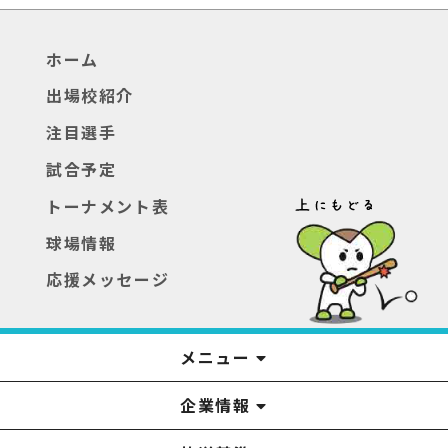
ホーム
出場校紹介
注目選手
試合予定
トーナメント表
球場情報
応援メッセージ
メニュー
企業情報
YTS見学ツアー
アナウンサー
みるるん星人
お問い合わせ
YTSニュース
プレゼント
イベント
番組表
番組