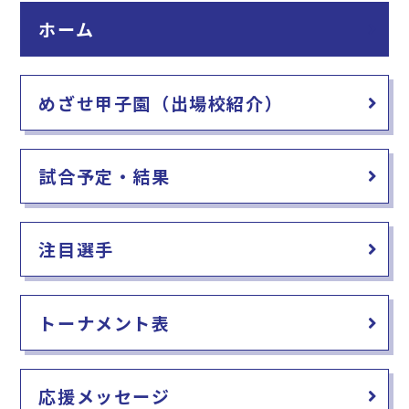
e
l
ホーム
b
o
o
めざせ甲子園（出場校紹介）
k
試合予定・結果
注目選手
トーナメント表
応援メッセージ