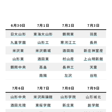
6月30日
7月1日
7月2日
7月3日
日大山形
東海大山形
鶴岡東
羽黒
九里学園
山形工
寒河江工
長井
米沢東
米沢鶴城
酒田南
新庄神室産
山形東
酒田東
村山産
上山明新館
鶴岡中央
高畠
長井工
天童
南陽
左沢
谷地
7月6日
7月7日
7月8日
7月9日
山形中央
米沢興譲館
山形学院
山形城北
酒田光陵
東桜学館
新庄東
創学館