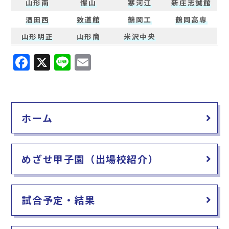
山形南
惺山
寒河江
新庄志誠館
酒田西
致道館
鶴岡工
鶴岡高専
山形明正
山形商
米沢中央
F
X
Li
E
a
n
m
c
e
ai
e
l
ホーム
b
o
o
めざせ甲子園（出場校紹介）
k
試合予定・結果