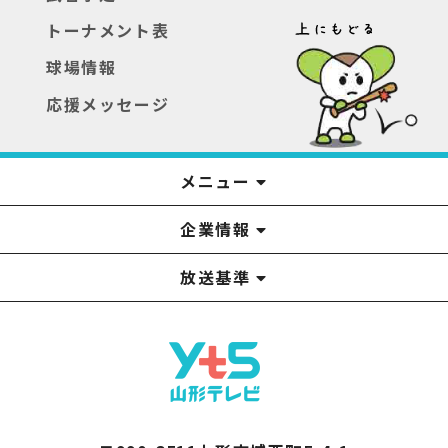
トーナメント表
球場情報
応援メッセージ
メニュー
企業情報
YTS見学ツアー
アナウンサー
みるるん星人
お問い合わせ
YTSニュース
プレゼント
イベント
番組表
番組
放送基準
山形テレビ国民保護業務計画提出文
視聴データの取扱いについて
YTS山形テレビ SDGs 宣言
情報セキュリティ基本方針
山形テレビ人権方針
個人情報基本方針
系列局一覧
中継局一覧
企業情報
役員構成
採用情報
青少年向けの番組案内
番組向上の取り組み
番組審議会