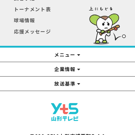
トーナメント表
球場情報
応援メッセージ
メニュー
企業情報
YTS見学ツアー
アナウンサー
みるるん星人
お問い合わせ
YTSニュース
プレゼント
イベント
番組表
番組
放送基準
山形テレビ国民保護業務計画提出文
視聴データの取扱いについて
YTS山形テレビ SDGs 宣言
情報セキュリティ基本方針
山形テレビ人権方針
個人情報基本方針
系列局一覧
中継局一覧
企業情報
役員構成
採用情報
青少年向けの番組案内
番組向上の取り組み
番組審議会