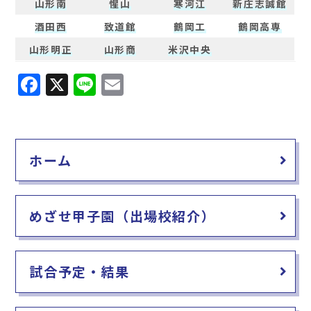
山形南
惺山
寒河江
新庄志誠館
酒田西
致道館
鶴岡工
鶴岡高専
山形明正
山形商
米沢中央
F
X
Li
E
a
n
m
c
e
ai
e
l
ホーム
b
o
o
めざせ甲子園（出場校紹介）
k
試合予定・結果