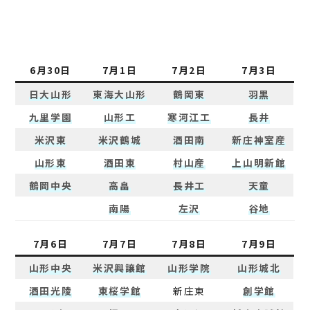
6月30日
7月1日
7月2日
7月3日
日大山形
東海大山形
鶴岡東
羽黒
九里学園
山形工
寒河江工
長井
米沢東
米沢鶴城
酒田南
新庄神室産
山形東
酒田東
村山産
上山明新館
鶴岡中央
高畠
長井工
天童
南陽
左沢
谷地
7月6日
7月7日
7月8日
7月9日
山形中央
米沢興譲館
山形学院
山形城北
酒田光陵
東桜学館
新庄東
創学館