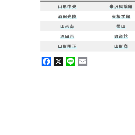
山形中央
米沢興譲館
酒田光陵
東桜学館
山形南
惺山
酒田西
致道館
山形明正
山形商
F
X
Li
E
a
n
m
c
e
ai
e
l
b
o
o
k