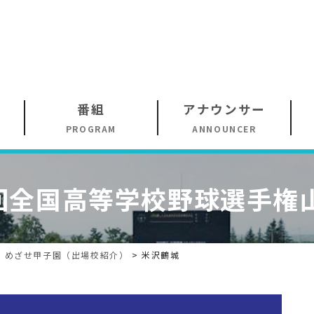
番組
アナウンサー
PROGRAM
ANNOUNCER
回
全国高等学校野球選手権
>
めざせ甲子園（出場校紹介）
>
米沢鶴城