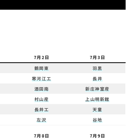
7月2日
7月3日
鶴岡東
羽黒
寒河江工
長井
酒田南
新庄神室産
村山産
上山明新館
長井工
天童
左沢
谷地
7月8日
7月9日