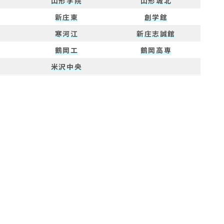
山形学院
山形城北
新庄東
創学館
寒河江
新庄志誠館
鶴岡工
鶴岡高専
米沢中央