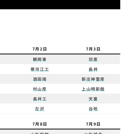
7月2日
7月3日
鶴岡東
羽黒
寒河江工
長井
酒田南
新庄神室産
村山産
上山明新館
長井工
天童
左沢
谷地
7月8日
7月9日