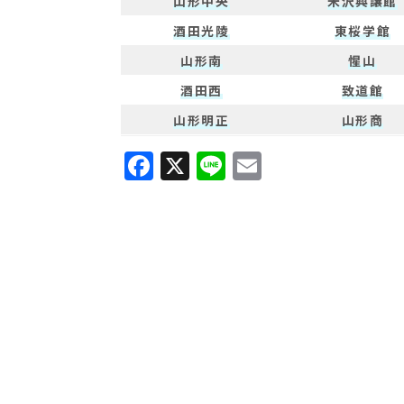
山形中央
米沢興譲館
酒田光陵
東桜学館
山形南
惺山
酒田西
致道館
山形明正
山形商
F
X
Li
E
a
n
m
c
e
ai
e
l
b
o
o
k