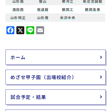
山形南
惺山
寒河江
新庄志誠館
酒田西
致道館
鶴岡工
鶴岡高専
山形明正
山形商
米沢中央
F
X
Li
E
a
n
m
c
e
ai
e
l
ホーム
b
o
o
めざせ甲子園（出場校紹介）
k
試合予定・結果