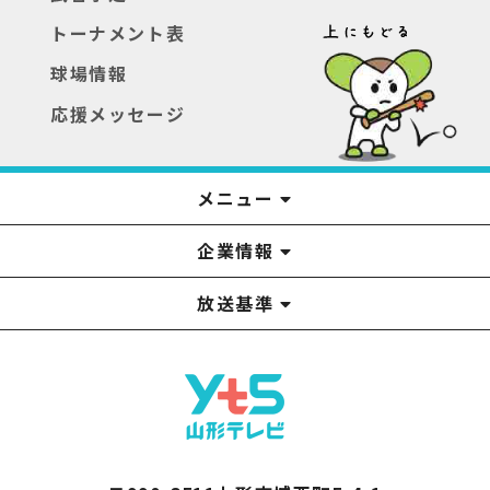
トーナメント表
球場情報
応援メッセージ
メニュー
企業情報
YTS見学ツアー
アナウンサー
みるるん星人
お問い合わせ
YTSニュース
プレゼント
イベント
番組表
番組
放送基準
山形テレビ国民保護業務計画提出文
視聴データの取扱いについて
YTS山形テレビ SDGs 宣言
情報セキュリティ基本方針
山形テレビ人権方針
個人情報基本方針
系列局一覧
中継局一覧
企業情報
役員構成
採用情報
青少年向けの番組案内
番組向上の取り組み
番組審議会