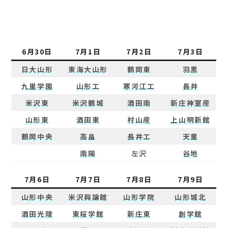
6月30日
7月1日
7月2日
7月3日
日大山形
東海大山形
鶴岡東
羽黒
九里学園
山形工
寒河江工
長井
米沢東
米沢鶴城
酒田南
新庄神室産
山形東
酒田東
村山産
上山明新館
鶴岡中央
高畠
長井工
天童
南陽
左沢
谷地
7月6日
7月7日
7月8日
7月9日
山形中央
米沢興譲館
山形学院
山形城北
酒田光陵
東桜学館
新庄東
創学館