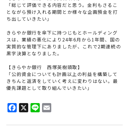
「総じて評価できる内容だと思う。金利もさるこ
とながら預け入れる期間とか様々な企画預金を打
ち出していきたい」
きらやか銀行を傘下に持つじもとホールディング
スは、業績の悪化により24年6月から1年間、国の
実質的な管理下にありましたが、これで2期連続の
黒字決算となりました。
【きらやか銀行 西塚英樹頭取】
「公的資金についても計画以上の利益を構築して
きちんと返済をしていく考えに変わりはない。最
優先課題として取り組んでいきたい」
F
X
Li
E
a
n
m
c
e
ai