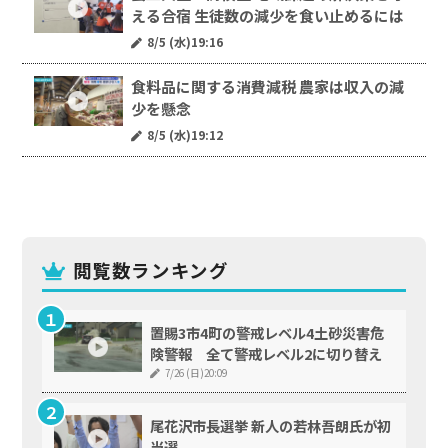
える合宿 生徒数の減少を食い止めるには
8/5 (水)19:16
食料品に関する消費減税 農家は収入の減
少を懸念
8/5 (水)19:12
閲覧数ランキング
置賜3市4町の警戒レベル4土砂災害危
険警報 全て警戒レベル2に切り替え
7/26 (日)20:09
尾花沢市長選挙 新人の若林吾朗氏が初
当選