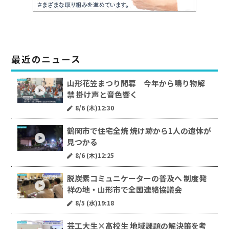
最近のニュース
山形花笠まつり開幕 今年から鳴り物解
禁 掛け声と音色響く
8/6 (木)12:30
鶴岡市で住宅全焼 焼け跡から1人の遺体が
見つかる
8/6 (木)12:25
脱炭素コミュニケーターの普及へ 制度発
祥の地・山形市で全国連絡協議会
8/5 (水)19:18
芸工大生×高校生 地域課題の解決策を考