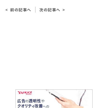
e
l
前の記事へ
次の記事へ
b
o
o
k