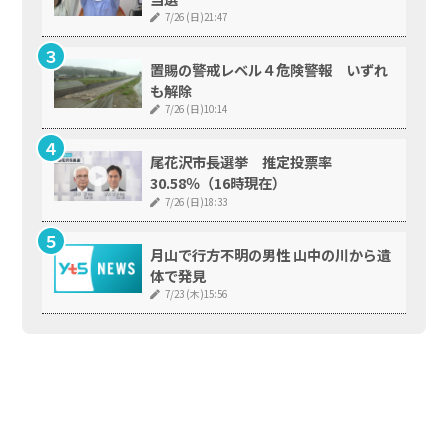
7/26 (日)21:47
置賜の警戒レベル４危険警報 いずれ
も解除
7/26 (日)10:14
尾花沢市長選挙 推定投票率
30.58％（16時現在）
7/26 (日)18:33
月山で行方不明の男性 山中の川から遺
体で発見
7/23 (木)15:56