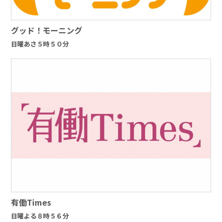
グッド！モーニング
日曜あさ５時５０分
有働Times
日曜よる８時５６分