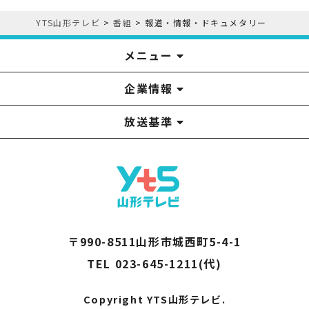
YTS山形テレビ
>
番組
>
報道・情報・ドキュメタリー
メニュー
企業情報
YTS見学ツアー
アナウンサー
みるるん星人
お問い合わせ
YTSニュース
プレゼント
イベント
番組表
番組
放送基準
山形テレビ国民保護業務計画提出文
視聴データの取扱いについて
YTS山形テレビ SDGs 宣言
情報セキュリティ基本方針
山形テレビ人権方針
個人情報基本方針
系列局一覧
中継局一覧
企業情報
役員構成
採用情報
青少年向けの番組案内
番組向上の取り組み
番組審議会
〒990-8511山形市城西町5-4-1
TEL 023-645-1211(代)
Copyright YTS山形テレビ.