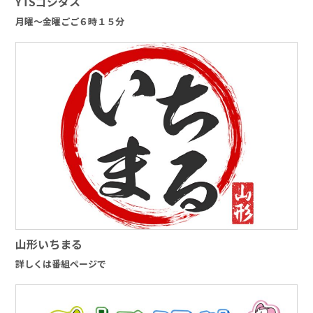
YTSゴジダス
月曜～金曜ごご６時１５分
山形いちまる
詳しくは番組ページで