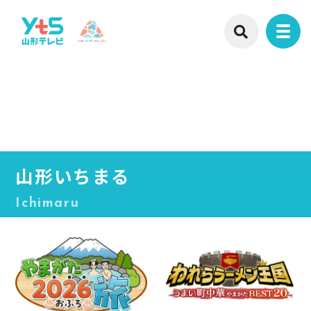
山形いちまる
Ichimaru