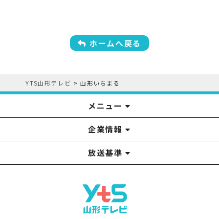
ホームへ戻る
YTS山形テレビ
>
山形いちまる
メニュー
企業情報
YTS見学ツアー
アナウンサー
みるるん星人
お問い合わせ
YTSニュース
プレゼント
イベント
番組表
番組
放送基準
山形テレビ国民保護業務計画提出文
視聴データの取扱いについて
YTS山形テレビ SDGs 宣言
情報セキュリティ基本方針
山形テレビ人権方針
個人情報基本方針
系列局一覧
中継局一覧
企業情報
役員構成
採用情報
青少年向けの番組案内
番組向上の取り組み
番組審議会