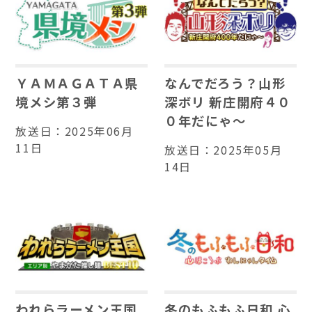
ＹＡＭＡＧＡＴＡ県
なんでだろう？山形
境メシ第３弾
深ボリ 新庄開府４０
０年だにゃ～
放送日：
2025年06月
11日
放送日：
2025年05月
14日
われらラーメン王国
冬のもふもふ日和 心