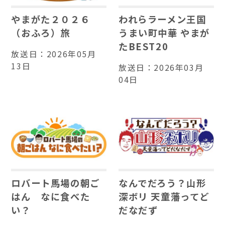
やまがた２０２６
われらラーメン王国
（おふろ）旅
うまい町中華 やまが
たBEST20
放送日：
2026年05月
13日
放送日：
2026年03月
04日
ロバート馬場の朝ご
なんでだろう？山形
はん なに食べた
深ボリ 天童藩ってど
い？
だなだず