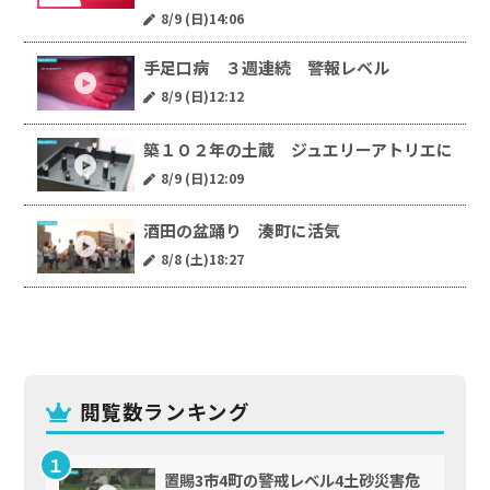
8/9 (日)14:06
手足口病 ３週連続 警報レベル
8/9 (日)12:12
築１０２年の土蔵 ジュエリーアトリエに
8/9 (日)12:09
酒田の盆踊り 湊町に活気
8/8 (土)18:27
閲覧数ランキング
置賜3市4町の警戒レベル4土砂災害危