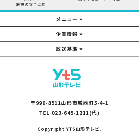
施設の安全点検
メニュー
企業情報
YTS見学ツアー
アナウンサー
みるるん星人
お問い合わせ
YTSニュース
プレゼント
イベント
番組表
番組
放送基準
山形テレビ国民保護業務計画提出文
視聴データの取扱いについて
YTS山形テレビ SDGs 宣言
情報セキュリティ基本方針
山形テレビ人権方針
個人情報基本方針
系列局一覧
中継局一覧
企業情報
役員構成
採用情報
青少年向けの番組案内
番組向上の取り組み
番組審議会
〒990-8511山形市城西町5-4-1
TEL 023-645-1211(代)
Copyright YTS山形テレビ.