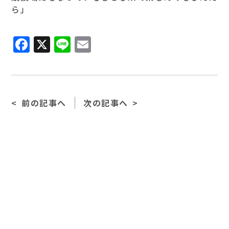
ら」
F
X
Li
E
a
n
m
c
e
ai
e
l
前の記事へ
次の記事へ
b
o
o
k