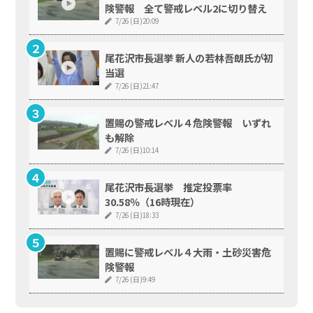
険警報 全て警戒レベル2に切り替え
7/26 (日)20:09
尾花沢市長選挙 新人の若林吾朗氏が初
当選
7/26 (日)21:47
置賜の警戒レベル４危険警報 いずれ
も解除
7/26 (日)10:14
尾花沢市長選挙 推定投票率
30.58％（16時現在）
7/26 (日)18:33
置賜に警戒レベル４大雨・土砂災害危
険警報
7/26 (日)9:49