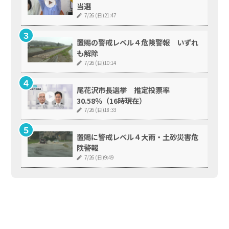
当選
7/26 (日)21:47
置賜の警戒レベル４危険警報 いずれ
も解除
7/26 (日)10:14
尾花沢市長選挙 推定投票率
30.58％（16時現在）
7/26 (日)18:33
置賜に警戒レベル４大雨・土砂災害危
険警報
7/26 (日)9:49