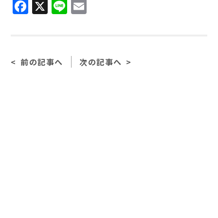
F
X
Li
E
a
n
m
c
e
ai
e
l
前の記事へ
次の記事へ
b
o
o
k