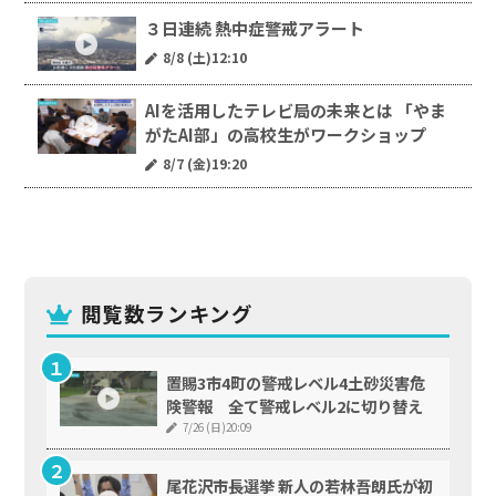
３日連続 熱中症警戒アラート
8/8 (土)12:10
AIを活用したテレビ局の未来とは 「やま
がたAI部」の高校生がワークショップ
8/7 (金)19:20
閲覧数ランキング
置賜3市4町の警戒レベル4土砂災害危
険警報 全て警戒レベル2に切り替え
7/26 (日)20:09
尾花沢市長選挙 新人の若林吾朗氏が初