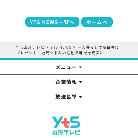
YTS NEWS一覧へ
ホームへ
YTS山形テレビ
>
YTS NEWS
>
一人暮らしの高齢者に
プレゼント 地元ぐるみの活動で地域を元気に
メニュー
企業情報
YTS見学ツアー
アナウンサー
みるるん星人
お問い合わせ
YTSニュース
プレゼント
イベント
番組表
番組
放送基準
山形テレビ国民保護業務計画提出文
視聴データの取扱いについて
YTS山形テレビ SDGs 宣言
情報セキュリティ基本方針
山形テレビ人権方針
個人情報基本方針
系列局一覧
中継局一覧
企業情報
役員構成
採用情報
青少年向けの番組案内
番組向上の取り組み
番組審議会