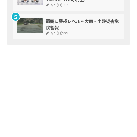
7/26 (日)18:33
置賜に警戒レベル４大雨・土砂災害危
険警報
7/26 (日)9:49