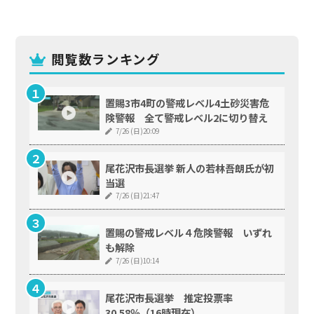
閲覧数ランキング
置賜3市4町の警戒レベル4土砂災害危
険警報 全て警戒レベル2に切り替え
7/26 (日)20:09
尾花沢市長選挙 新人の若林吾朗氏が初
当選
7/26 (日)21:47
置賜の警戒レベル４危険警報 いずれ
も解除
7/26 (日)10:14
尾花沢市長選挙 推定投票率
30.58％（16時現在）