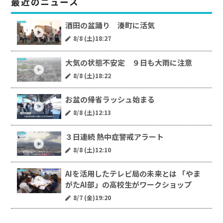
最近のニュース
酒田の盆踊り 湊町に活気
8/8 (土)18:27
大気の状態不安定 ９日も大雨に注意
8/8 (土)18:22
お盆の帰省ラッシュ始まる
8/8 (土)12:13
３日連続 熱中症警戒アラート
8/8 (土)12:10
AIを活用したテレビ局の未来とは 「やま
がたAI部」の高校生がワークショップ
8/7 (金)19:20