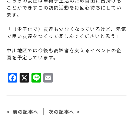
こちらの女性は車椅子生活のため自由に出掛ける
ことができずこの訪問活動を毎回心待ちにしてい
ます。
「（少子化で）友達も少なくなっているけど、元気
で良い友達をつくって楽しんでくださいと思う」
中川地区では今後も高齢者を支えるイベントの企
画を予定しています。
F
X
Li
E
a
n
m
c
e
ai
e
l
前の記事へ
次の記事へ
b
o