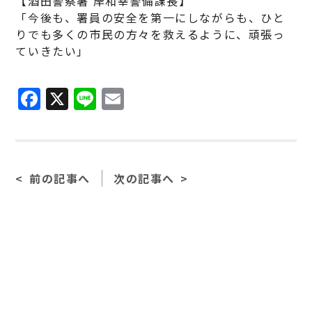
【酒田警察署 岸和幸警備課長】
「今後も、署員の安全を第一にしながらも、ひと
りでも多くの市民の方々を救えるように、頑張っ
ていきたい」
F
X
Li
E
a
n
m
c
e
ai
e
l
前の記事へ
次の記事へ
b
o
o
k