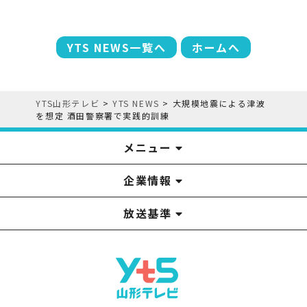
YTS NEWS一覧へ
ホームへ
YTS山形テレビ
>
YTS NEWS
>
大規模地震による津波
を想定 酒田警察署で実践的訓練
メニュー
企業情報
YTS見学ツアー
アナウンサー
みるるん星人
お問い合わせ
YTSニュース
プレゼント
イベント
番組表
番組
放送基準
山形テレビ国民保護業務計画提出文
視聴データの取扱いについて
YTS山形テレビ SDGs 宣言
情報セキュリティ基本方針
山形テレビ人権方針
個人情報基本方針
系列局一覧
中継局一覧
企業情報
役員構成
採用情報
青少年向けの番組案内
番組向上の取り組み
番組審議会