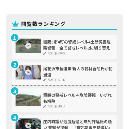
閲覧数ランキング
置賜3市4町の警戒レベル4土砂災害危
険警報 全て警戒レベル2に切り替え
7/26 (日)20:09
尾花沢市長選挙 新人の若林吾朗氏が初
当選
7/26 (日)21:47
置賜の警戒レベル４危険警報 いずれ
も解除
7/26 (日)10:14
庄内町議が速度超過と無免許運転の疑
い 警察が摘発 「有効期限を勘違い」