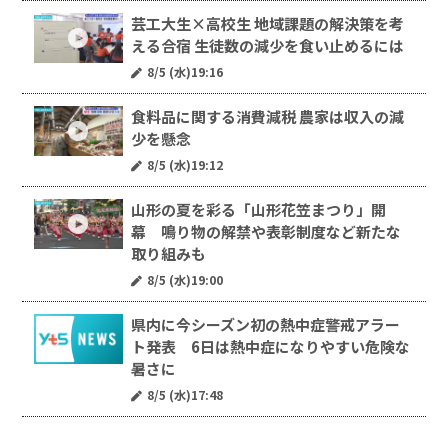
芸工大生×高校生 地域課題の解決策を考
える合宿 生徒数の減少を食い止めるには
8/5 (水)19:16
食料品に関する消費減税 農家は収入の減
少を懸念
8/5 (水)19:12
山形の夏を彩る「山形花笠まつり」開
幕 鳴り物の解禁や表彰制度など新たな
取り組みも
8/5 (水)19:00
県内に今シーズン初の熱中症警戒アラー
ト発表 6日は熱中症になりやすい危険な
暑さに
8/5 (水)17:48