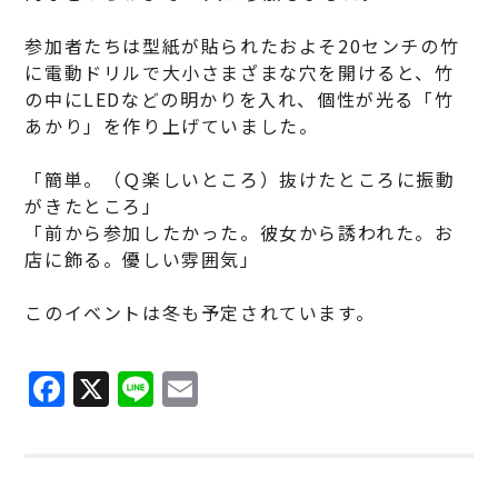
参加者たちは型紙が貼られたおよそ20センチの竹
に電動ドリルで大小さまざまな穴を開けると、竹
の中にLEDなどの明かりを入れ、個性が光る「竹
あかり」を作り上げていました。
「簡単。（Ｑ楽しいところ）抜けたところに振動
がきたところ」
「前から参加したかった。彼女から誘われた。お
店に飾る。優しい雰囲気」
このイベントは冬も予定されています。
F
X
Li
E
a
n
m
c
e
ai
e
l