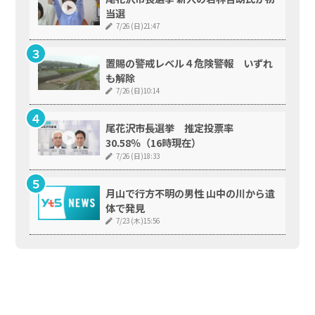
当選
7/26 (日)21:47
置賜の警戒レベル４危険警報 いずれ
も解除
7/26 (日)10:14
尾花沢市長選挙 推定投票率
30.58％（16時現在）
7/26 (日)18:33
月山で行方不明の男性 山中の川から遺
体で発見
7/23 (木)15:56