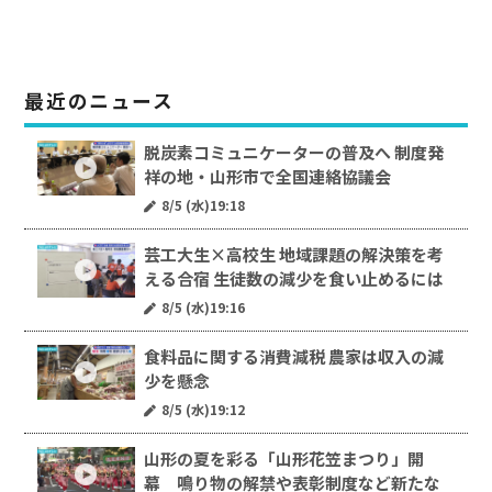
最近のニュース
脱炭素コミュニケーターの普及へ 制度発
祥の地・山形市で全国連絡協議会
8/5 (水)19:18
芸工大生×高校生 地域課題の解決策を考
える合宿 生徒数の減少を食い止めるには
8/5 (水)19:16
食料品に関する消費減税 農家は収入の減
少を懸念
8/5 (水)19:12
山形の夏を彩る「山形花笠まつり」開
幕 鳴り物の解禁や表彰制度など新たな