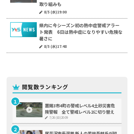
取り組みも
8/5 (水)19:00
県内に今シーズン初の熱中症警戒アラー
ト発表 6日は熱中症になりやすい危険な
暑さに
8/5 (水)17:48
閲覧数ランキング
置賜3市4町の警戒レベル4土砂災害危
険警報 全て警戒レベル2に切り替え
7/26 (日)20:09
尾花沢市長選挙 新人の若林吾朗氏が初