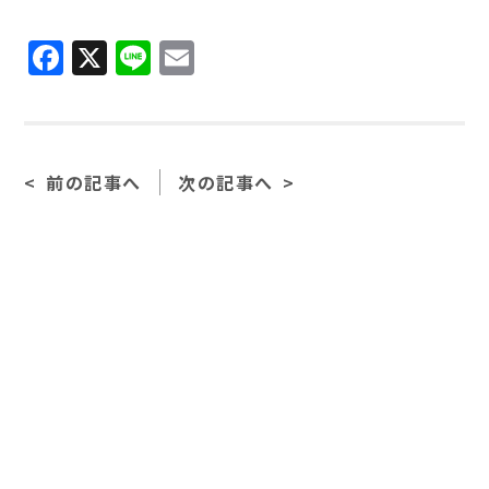
F
X
Li
E
a
n
m
c
e
ai
e
l
前の記事へ
次の記事へ
b
o
o
k