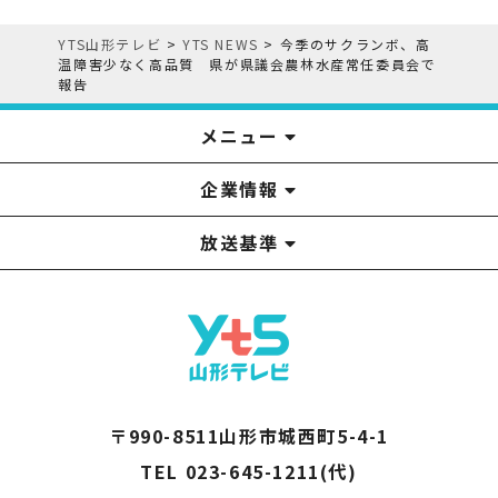
YTS山形テレビ
>
YTS NEWS
>
今季のサクランボ、高
温障害少なく高品質 県が県議会農林水産常任委員会で
報告
メニュー
企業情報
YTS見学ツアー
アナウンサー
みるるん星人
お問い合わせ
YTSニュース
プレゼント
イベント
番組表
番組
放送基準
山形テレビ国民保護業務計画提出文
視聴データの取扱いについて
YTS山形テレビ SDGs 宣言
情報セキュリティ基本方針
山形テレビ人権方針
個人情報基本方針
系列局一覧
中継局一覧
企業情報
役員構成
採用情報
青少年向けの番組案内
番組向上の取り組み
番組審議会
〒990-8511山形市城西町5-4-1
TEL 023-645-1211(代)