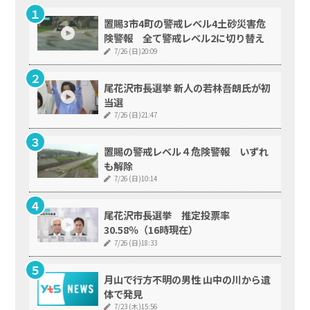
置賜3市4町の警戒レベル4土砂災害危
険警報 全て警戒レベル2に切り替え
7/26 (日)20:09
尾花沢市長選挙 新人の若林吾朗氏が初
当選
7/26 (日)21:47
置賜の警戒レベル４危険警報 いずれ
も解除
7/26 (日)10:14
尾花沢市長選挙 推定投票率
30.58％（16時現在）
7/26 (日)18:33
月山で行方不明の男性 山中の川から遺
体で発見
7/23 (木)15:56