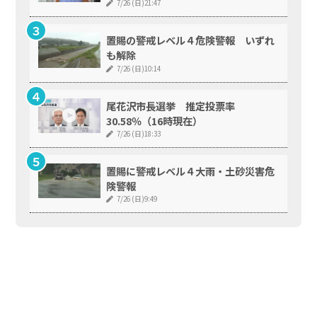
7/26 (日)21:47
置賜の警戒レベル４危険警報 いずれ
も解除
7/26 (日)10:14
尾花沢市長選挙 推定投票率
30.58％（16時現在）
7/26 (日)18:33
置賜に警戒レベル４大雨・土砂災害危
険警報
7/26 (日)9:49