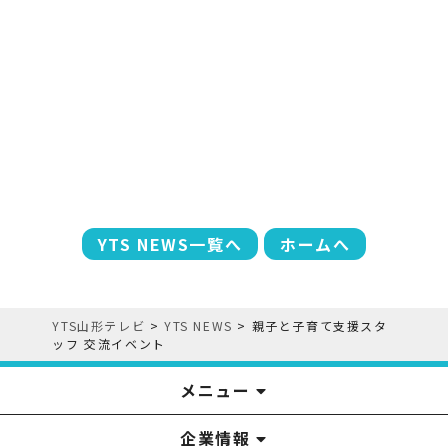
YTS NEWS一覧へ
ホームへ
YTS山形テレビ
>
YTS NEWS
>
親子と子育て支援スタ
ッフ 交流イベント
メニュー
企業情報
YTS見学ツアー
アナウンサー
みるるん星人
お問い合わせ
YTSニュース
プレゼント
イベント
番組表
番組