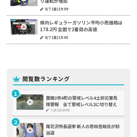
り運転が増加
8/7 (金)19:09
県内レギュラーガソリン平均小売価格は
178.2円 全国で2番目の高値
8/7 (金)19:05
閲覧数ランキング
置賜3市4町の警戒レベル4土砂災害危
険警報 全て警戒レベル2に切り替え
7/26 (日)20:09
尾花沢市長選挙 新人の若林吾朗氏が初
当選