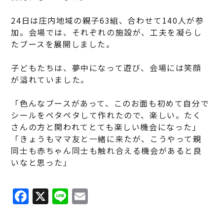
24日は庄内地域の親子63組、合わせて140人が参
加。会場では、それぞれの施設が、工夫を凝らし
たブースを展開しました。
子どもたちは、夢中になって遊び、会場には笑顔
が溢れていました。
「色んなブースがあって、このお面も初めて自分で
シールをペタペタして作れたので、楽しい。たく
さんの方と関われてとても楽しい機会になった」
「きょうもママ友と一緒に来たが、こうやって親
同士も赤ちゃん同士も触れ合える機会があると良
いなと思った」
F
X
Li
E
a
n
m