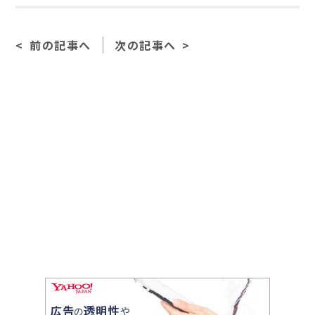
c
e
ai
e
l
前の記事へ
次の記事へ
b
o
o
k