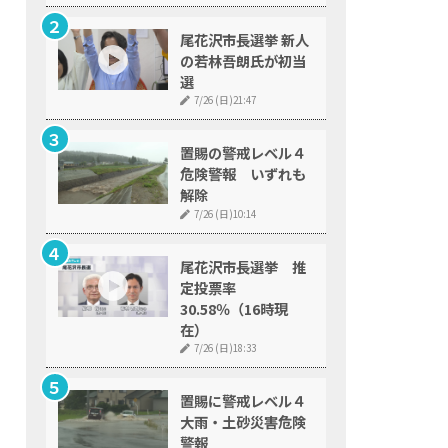
尾花沢市長選挙 新人
の若林吾朗氏が初当
選
7/26 (日)21:47
置賜の警戒レベル４
危険警報 いずれも
解除
7/26 (日)10:14
尾花沢市長選挙 推
定投票率
30.58％（16時現
在）
7/26 (日)18:33
置賜に警戒レベル４
大雨・土砂災害危険
警報