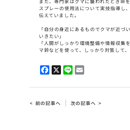
また、専門家はクマに襲われたとき命
スプレーの使用法について実技指導し
伝えていました。
「自分の身近にあるものでクマが近づ
いきたい」
「人間がしっかり環境整備や情報収集
マ鈴などを使って、しっかり対策して
F
X
Li
E
a
n
m
c
e
ai
e
l
前の記事へ
次の記事へ
b
o
o