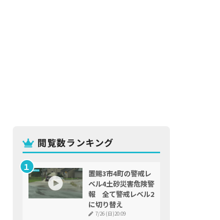
閲覧数ランキング
置賜3市4町の警戒レ
ベル4土砂災害危険警
報 全て警戒レベル2
に切り替え
7/26 (日)20:09