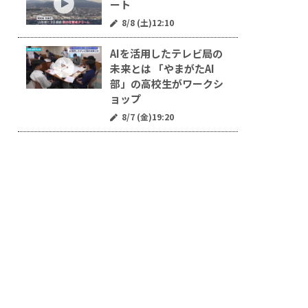
ート
8/8 (土)12:10
AIを活用したテレビ局の
未来とは 「やまがたAI
部」の高校生がワークシ
ョップ
8/7 (金)19:20