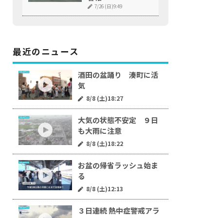
7/26 (日)9:49
最近のニュース
酒田の盆踊り 湊町に活
気
8/8 (土)18:27
大気の状態不安定 ９日
も大雨に注意
8/8 (土)18:22
お盆の帰省ラッシュ始ま
る
8/8 (土)12:13
３日連続 熱中症警戒アラ