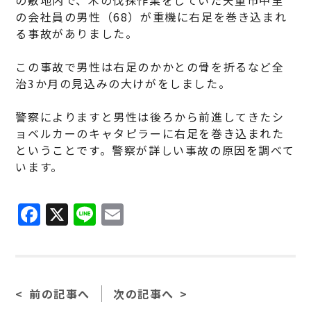
の会社員の男性（68）が重機に右足を巻き込まれ
る事故がありました。
この事故で男性は右足のかかとの骨を折るなど全
治3か月の見込みの大けがをしました。
警察によりますと男性は後ろから前進してきたシ
ョベルカーのキャタピラーに右足を巻き込まれた
ということです。警察が詳しい事故の原因を調べて
います。
F
X
Li
E
a
n
m
c
e
ai
e
l
前の記事へ
次の記事へ
b