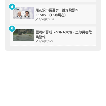
尾花沢市長選挙 推定投票率
30.58％（16時現在）
7/26 (日)18:33
置賜に警戒レベル４大雨・土砂災害危
険警報
7/26 (日)9:49