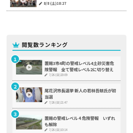
8/8 (土)18:27
閲覧数ランキング
置賜3市4町の警戒レベル4土砂災害危
険警報 全て警戒レベル2に切り替え
7/26 (日)20:09
尾花沢市長選挙 新人の若林吾朗氏が初
当選
7/26 (日)21:47
置賜の警戒レベル４危険警報 いずれ
も解除
7/26 (日)10:14