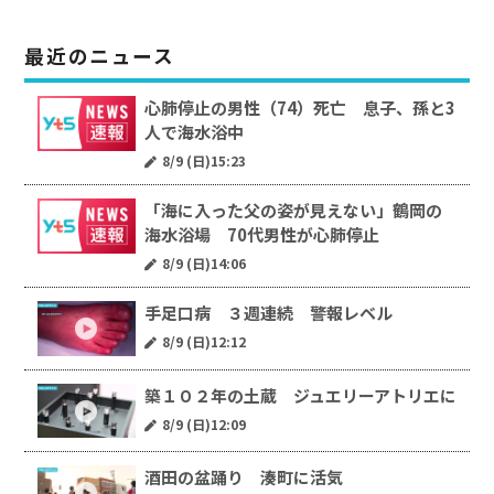
最近のニュース
心肺停止の男性（74）死亡 息子、孫と3
人で海水浴中
8/9 (日)15:23
「海に入った父の姿が見えない」鶴岡の
海水浴場 70代男性が心肺停止
8/9 (日)14:06
手足口病 ３週連続 警報レベル
8/9 (日)12:12
築１０２年の土蔵 ジュエリーアトリエに
8/9 (日)12:09
酒田の盆踊り 湊町に活気