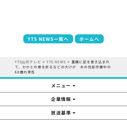
YTS NEWS一覧へ
ホームへ
YTS山形テレビ
>
YTS NEWS
>
重機に足を巻き込まれ
て、かかとの骨を折るなどの大けが 木の伐採作業中の
68歳の男性
メニュー
企業情報
YTS見学ツアー
アナウンサー
みるるん星人
お問い合わせ
YTSニュース
プレゼント
イベント
番組表
番組
放送基準
山形テレビ国民保護業務計画提出文
視聴データの取扱いについて
YTS山形テレビ SDGs 宣言
情報セキュリティ基本方針
山形テレビ人権方針
個人情報基本方針
系列局一覧
中継局一覧
企業情報
役員構成
採用情報