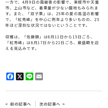
一方で、4月9日の霜被害の影響で、東根市や天童
市、上山市など、着果量が少ない園地もみられま
す。また、「双子果」は、25年の夏の高温の影響
で、「紅秀峰」を中心に例年より多いものの、25
年ほど深刻な状況ではないということです。
収穫は、「佐藤錦」は6月11日から15日ごろ、
「紅秀峰」は6月17日から21日ごろ、最盛期を迎
える見込みです。
F
X
Li
E
a
n
m
c
e
ai
e
l
前の記事へ
次の記事へ
b