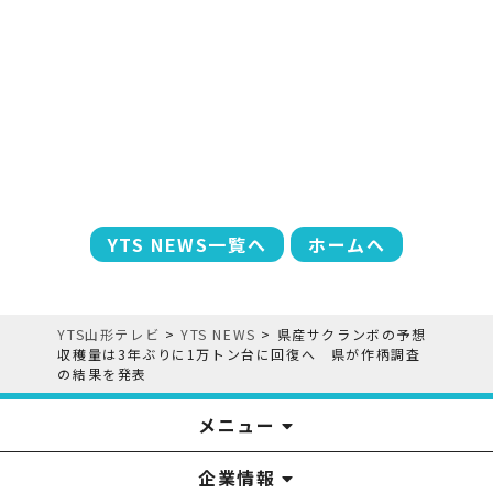
YTS NEWS一覧へ
ホームへ
YTS山形テレビ
>
YTS NEWS
>
県産サクランボの予想
収穫量は3年ぶりに1万トン台に回復へ 県が作柄調査
の結果を発表
メニュー
企業情報
YTS見学ツアー
アナウンサー
みるるん星人
お問い合わせ
YTSニュース
プレゼント
イベント
番組表
番組