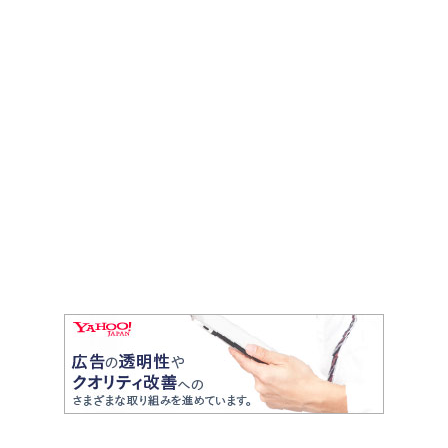
o
o
k