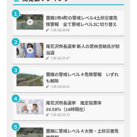
置賜3市4町の警戒レベル4土砂災害危
険警報 全て警戒レベル2に切り替え
7/26 (日)20:09
尾花沢市長選挙 新人の若林吾朗氏が初
当選
7/26 (日)21:47
置賜の警戒レベル４危険警報 いずれ
も解除
7/26 (日)10:14
尾花沢市長選挙 推定投票率
30.58％（16時現在）
7/26 (日)18:33
置賜に警戒レベル４大雨・土砂災害危