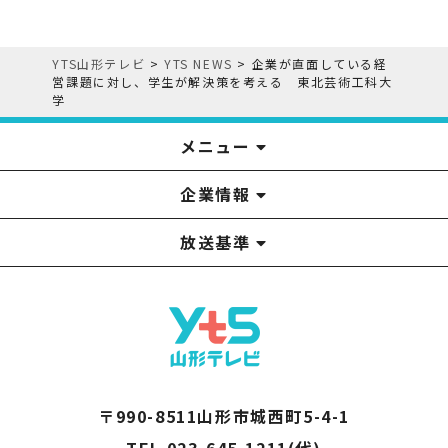
YTS山形テレビ
>
YTS NEWS
>
企業が直面している経
営課題に対し、学生が解決策を考える 東北芸術工科大
学
メニュー
企業情報
YTS見学ツアー
アナウンサー
みるるん星人
お問い合わせ
YTSニュース
プレゼント
イベント
番組表
番組
放送基準
山形テレビ国民保護業務計画提出文
視聴データの取扱いについて
YTS山形テレビ SDGs 宣言
情報セキュリティ基本方針
山形テレビ人権方針
個人情報基本方針
系列局一覧
中継局一覧
企業情報
役員構成
採用情報
青少年向けの番組案内
番組向上の取り組み
番組審議会
〒990-8511山形市城西町5-4-1