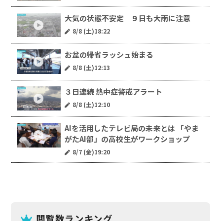
大気の状態不安定 ９日も大雨に注意
8/8 (土)18:22
お盆の帰省ラッシュ始まる
8/8 (土)12:13
３日連続 熱中症警戒アラート
8/8 (土)12:10
AIを活用したテレビ局の未来とは 「やま
がたAI部」の高校生がワークショップ
8/7 (金)19:20
閲覧数ランキング