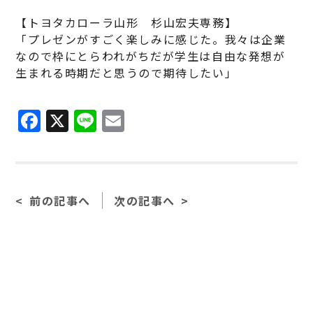
【トヨタカローラ山形 杉山宏夫専務】
「プレゼンがすごく楽しみに感じた。我々は企業
なので枠にとらわれがちだが学生は自由な発想が
生まれる時期だと思うので期待したい」
F
X
Li
E
a
n
m
c
e
ai
e
l
前の記事へ
次の記事へ
b
o
o
k