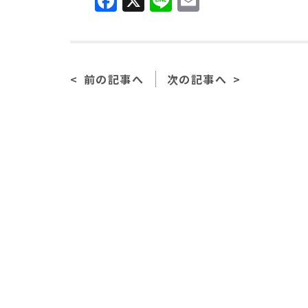
a
n
m
c
e
ai
e
l
前の記事へ
次の記事へ
b
o
o
k