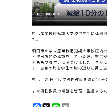
県は産業技術短期大学校で学生に体罰
た。
酒田市の県立産業技術短期大学校庄内校
と提出課題の確認をしていた際、態度
太ももや腹付近にぶつけました。さら
り、自身の肘を学生の胸の辺りに押し
県は、21日付けで男性教員を減給10
また男性教員の業務を管理・監督する4
F
X
Li
E