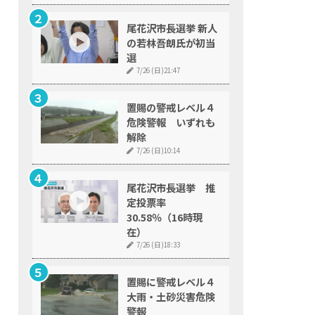
尾花沢市長選挙 新人
の若林吾朗氏が初当
選
7/26 (日)21:47
置賜の警戒レベル４
危険警報 いずれも
解除
7/26 (日)10:14
尾花沢市長選挙 推
定投票率
30.58％（16時現
在）
7/26 (日)18:33
置賜に警戒レベル４
大雨・土砂災害危険
警報