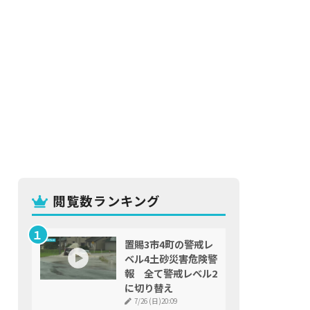
閲覧数ランキング
置賜3市4町の警戒レ
ベル4土砂災害危険警
報 全て警戒レベル2
に切り替え
7/26 (日)20:09