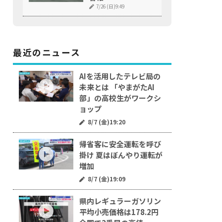
7/26 (日)9:49
最近のニュース
AIを活用したテレビ局の
未来とは 「やまがたAI
部」の高校生がワークシ
ョップ
8/7 (金)19:20
帰省客に安全運転を呼び
掛け 夏はぼんやり運転が
増加
8/7 (金)19:09
県内レギュラーガソリン
平均小売価格は178.2円