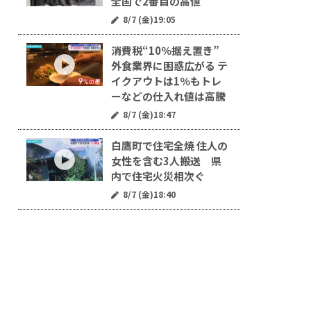
全国で2番目の高値
8/7 (金)19:05
消費税“10％据え置き”
外食業界に困惑広がる テ
イクアウトは1％もトレ
ーなどの仕入れ値は高騰
8/7 (金)18:47
白鷹町で住宅全焼 住人の
女性を含む3人搬送 県
内で住宅火災相次ぐ
8/7 (金)18:40