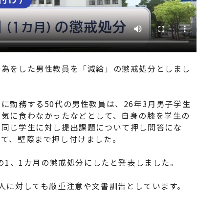
行為をした男性教員を「減給」の懲戒処分としまし
に勤務する50代の男性教員は、26年3月男子学生
が気に食わなかったなどとして、自身の膝を学生の
に同じ学生に対し提出課題について押し問答にな
当て、壁際まで押し付けました。
分の1、1カ月の懲戒処分にしたと発表しました。
人に対しても厳重注意や文書訓告としています。