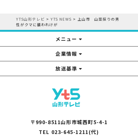
YTS山形テレビ
>
YTS NEWS
>
上山市 山菜採りの男
性がクマに襲われけが
メニュー
企業情報
YTS見学ツアー
アナウンサー
みるるん星人
お問い合わせ
YTSニュース
プレゼント
イベント
番組表
番組
放送基準
山形テレビ国民保護業務計画提出文
視聴データの取扱いについて
YTS山形テレビ SDGs 宣言
情報セキュリティ基本方針
山形テレビ人権方針
個人情報基本方針
系列局一覧
中継局一覧
企業情報
役員構成
採用情報
青少年向けの番組案内
番組向上の取り組み
番組審議会
〒990-8511山形市城西町5-4-1
TEL 023-645-1211(代)