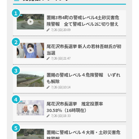
置賜3市4町の警戒レベル4土砂災害危
険警報 全て警戒レベル2に切り替え
7/26 (日)20:09
尾花沢市長選挙 新人の若林吾朗氏が初
当選
7/26 (日)21:47
置賜の警戒レベル４危険警報 いずれ
も解除
7/26 (日)10:14
尾花沢市長選挙 推定投票率
30.58％（16時現在）
7/26 (日)18:33
置賜に警戒レベル４大雨・土砂災害危
険警報