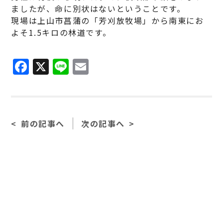
ましたが、命に別状はないということです。
現場は上山市菖蒲の「芳刈放牧場」から南東にお
よそ1.5キロの林道です。
F
X
Li
E
a
n
m
c
e
ai
e
l
前の記事へ
次の記事へ
b
o
o
k