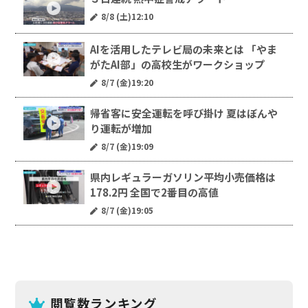
8/8 (土)12:10
AIを活用したテレビ局の未来とは 「やま
がたAI部」の高校生がワークショップ
8/7 (金)19:20
帰省客に安全運転を呼び掛け 夏はぼんや
り運転が増加
8/7 (金)19:09
県内レギュラーガソリン平均小売価格は
178.2円 全国で2番目の高値
8/7 (金)19:05
閲覧数ランキング