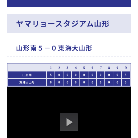
ヤマリョースタジアム山形
山形南５－０東海大山形
山形南
5
0
0
0
0
0
0
0
0
5
東海大山形
0
0
0
0
0
0
0
0
0
0