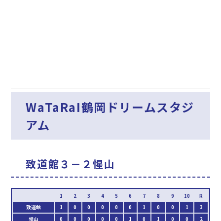
WaTaRaI鶴岡ドリームスタジ
アム
致道館３－２惺山
致道館
1
0
0
0
0
0
1
0
0
1
3
惺山
0
0
0
0
0
1
0
1
0
0
2