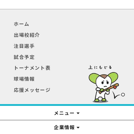
ホーム
出場校紹介
注目選手
試合予定
トーナメント表
球場情報
応援メッセージ
メニュー
企業情報
YTS見学ツアー
アナウンサー
みるるん星人
お問い合わせ
YTSニュース
プレゼント
イベント
番組表
番組