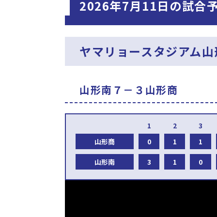
2026年7月11日の試
ヤマリョースタジアム山
山形南７－３山形商
山形商
0
1
1
山形南
3
1
0