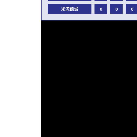
米沢鶴城
0
0
0