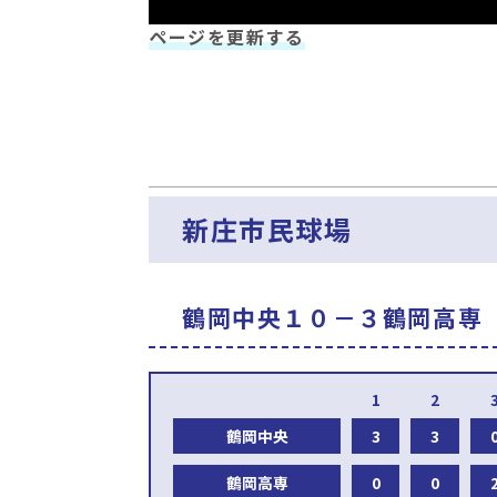
ページを更新する
新庄市民球場
鶴岡中央１０－３鶴岡高専
鶴岡中央
3
3
鶴岡高専
0
0