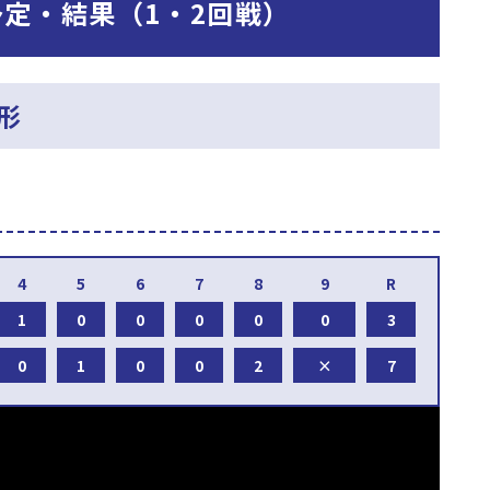
合予定・結果（1・2回戦）
形
1
0
0
0
0
0
3
0
1
0
0
2
×
7