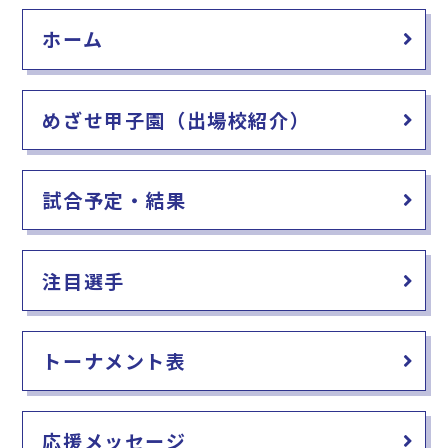
e
l
ホーム
b
o
o
めざせ甲子園（出場校紹介）
k
試合予定・結果
注目選手
トーナメント表
応援メッセージ