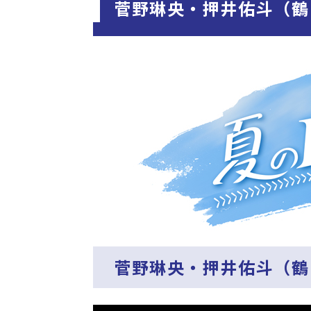
菅野琳央・押井佑斗（鶴
菅野琳央・押井佑斗（鶴