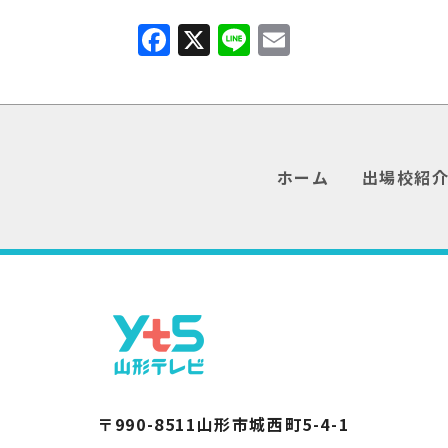
F
X
Li
E
a
n
m
c
e
ai
e
l
b
ホーム
出場校紹
o
o
k
〒990-8511山形市城西町5-4-1