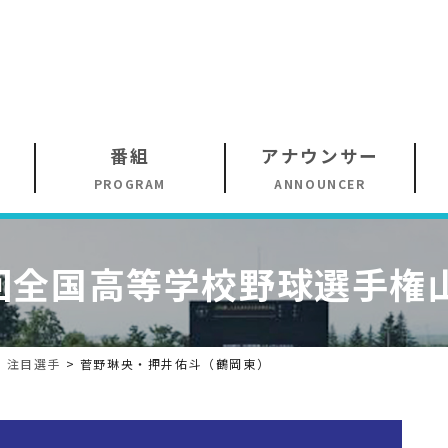
番組
アナウンサー
PROGRAM
ANNOUNCER
回
全国高等学校野球選手権
>
注目選手
>
菅野琳央・押井佑斗（鶴岡東）