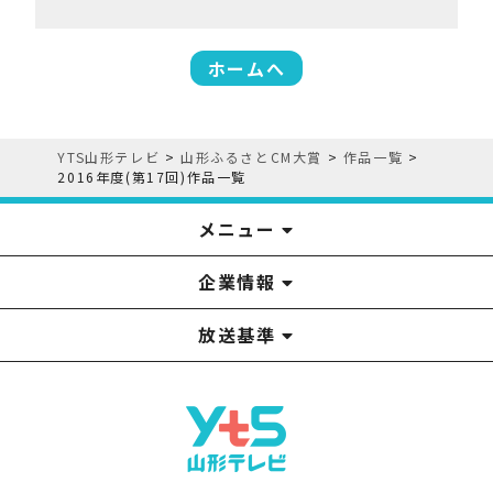
ホームへ
YTS山形テレビ
>
山形ふるさとCM大賞
>
作品一覧
>
2016年度(第17回)作品一覧
メニュー
企業情報
YTS見学ツアー
アナウンサー
みるるん星人
お問い合わせ
YTSニュース
プレゼント
イベント
番組表
番組
放送基準
山形テレビ国民保護業務計画提出文
視聴データの取扱いについて
YTS山形テレビ SDGs 宣言
情報セキュリティ基本方針
山形テレビ人権方針
個人情報基本方針
系列局一覧
中継局一覧
企業情報
役員構成
採用情報
青少年向けの番組案内
番組向上の取り組み
番組審議会