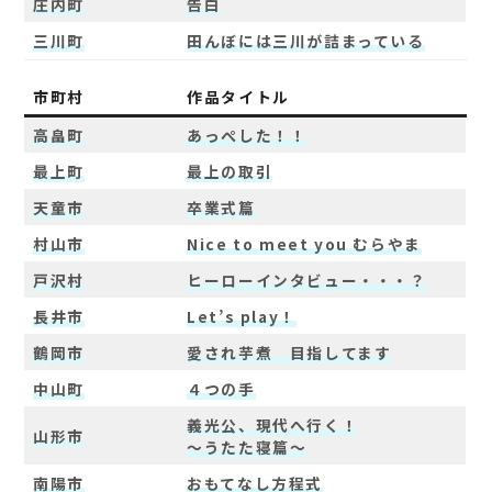
庄内町
告白
三川町
田んぼには三川が詰まっている
市町村
作品タイトル
高畠町
あっぺした！！
最上町
最上の取引
天童市
卒業式篇
村山市
Nice to meet you むらやま
戸沢村
ヒーローインタビュー・・・？
長井市
Let’s play！
鶴岡市
愛され芋煮 目指してます
中山町
４つの手
義光公、現代へ行く！
山形市
～うたた寝篇～
南陽市
おもてなし方程式