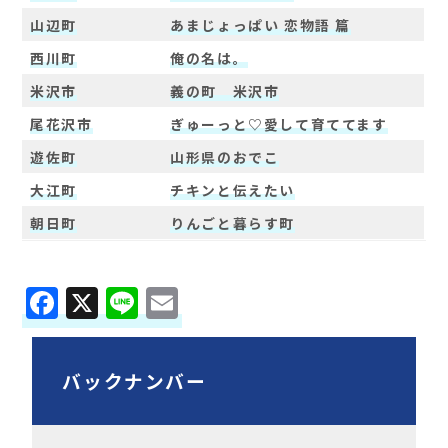
山辺町
あまじょっぱい 恋物語 篇
西川町
俺の名は。
米沢市
義の町 米沢市
尾花沢市
ぎゅーっと♡愛して育ててます
遊佐町
山形県のおでこ
大江町
チキンと伝えたい
朝日町
りんごと暮らす町
F
X
Li
E
a
n
m
c
e
ai
バックナンバー
e
l
b