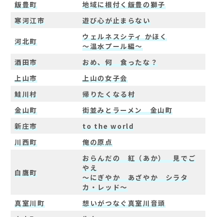
飯豊町
地域に根付く飯豊の獅子
寒河江市
遊び心が止まらない
ウェルネスシティ かほく
河北町
～温水プール編～
酒田市
おめ、何 食ったな？
上山市
上山の女子会
鮭川村
帰りたくなる村
金山町
街並みとラーメン 金山町
新庄市
to the world
川西町
俺の原点
おらんだの 紅（あか） 見でご
やえ
白鷹町
～にぎやか あざやか シラタ
カ・レッド～
真室川町
想いがつなぐ真室川音頭