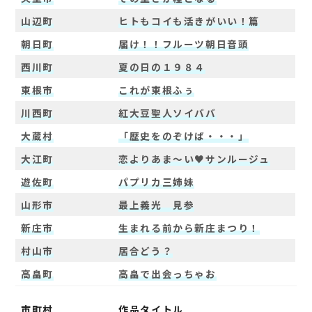
山辺町
ヒトもコイも活きがいい！篇
朝日町
届け！！フルーツ朝日音頭
西川町
夏の日の１９８４
東根市
これが東根ふぅ
川西町
紅大豆聖人ソイババ
大蔵村
「歴史をのぞけば・・・」
大江町
恋よりあま～い♥サンルージュ
遊佐町
パプリカ三姉妹
山形市
最上義光 見参
新庄市
生まれる前から新庄まつり！
村山市
居合どう？
高畠町
高畠で出会っちゃお
市町村
作品タイトル