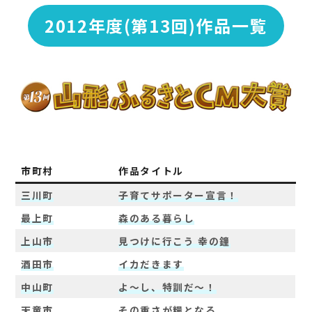
2012年度(第13回)作品一覧
市町村
作品タイトル
三川町
子育てサポーター宣言！
最上町
森のある暮らし
上山市
見つけに行こう 幸の鐘
酒田市
イカだきます
中山町
よ～し、特訓だ～！
天童市
その重さが糧となる