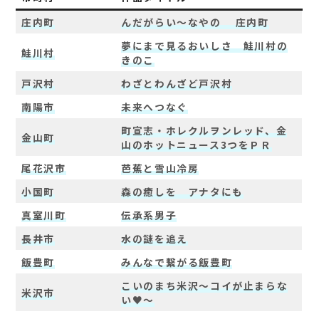
庄内町
んだがらい～なやの 庄内町
夢にまで見るおいしさ 鮭川村の
鮭川村
きのこ
戸沢村
わざとわんざど戸沢村
南陽市
未来へつなぐ
町宣志・ホレクルヲンレッド、金
金山町
山のホットニュース3つをＰＲ
尾花沢市
芭蕉と雪山冷房
小国町
森の癒しを アナタにも
真室川町
伝承系男子
長井市
水の謎を追え
飯豊町
みんなで繋がる飯豊町
こいのまち米沢～コイが止まらな
米沢市
い♥～