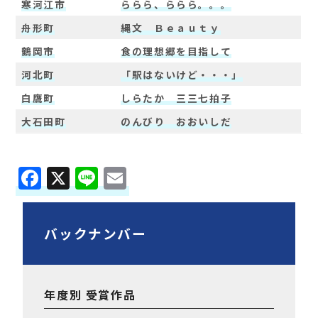
寒河江市
ららら、ららら。。。
舟形町
縄文 Ｂｅａｕｔｙ
鶴岡市
食の理想郷を目指して
河北町
「駅はないけど・・・」
白鷹町
しらたか 三三七拍子
大石田町
のんびり おおいしだ
F
X
Li
E
a
n
m
c
e
ai
バックナンバー
e
l
b
o
年度別 受賞作品
o