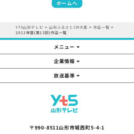
ホームへ
YTS山形テレビ
>
山形ふるさとCM大賞
>
作品一覧
>
2012年度(第13回)作品一覧
メニュー
企業情報
YTS見学ツアー
アナウンサー
みるるん星人
お問い合わせ
YTSニュース
プレゼント
イベント
番組表
番組
放送基準
山形テレビ国民保護業務計画提出文
視聴データの取扱いについて
YTS山形テレビ SDGs 宣言
情報セキュリティ基本方針
山形テレビ人権方針
個人情報基本方針
系列局一覧
中継局一覧
企業情報
役員構成
採用情報
青少年向けの番組案内
番組向上の取り組み
番組審議会
〒990-8511山形市城西町5-4-1