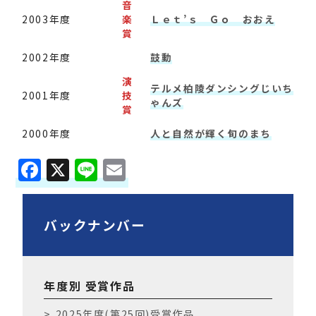
音
2003年度
楽
Ｌｅｔ’ｓ Ｇｏ おおえ
賞
2002年度
鼓動
演
テルメ柏陵ダンシングじいち
2001年度
技
ゃんズ
賞
2000年度
人と自然が輝く旬のまち
F
X
Li
E
a
n
m
c
e
ai
バックナンバー
e
l
b
o
年度別 受賞作品
o
2025年度(第25回)受賞作品