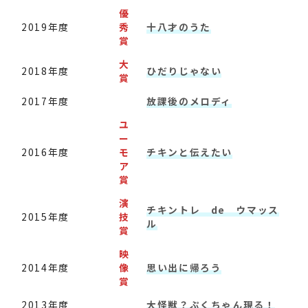
優
2019年度
秀
十八才のうた
賞
大
2018年度
ひだりじゃない
賞
2017年度
放課後のメロディ
ユ
ー
2016年度
モ
チキンと伝えたい
ア
賞
演
チキントレ de ウマッス
2015年度
技
ル
賞
映
2014年度
像
思い出に帰ろう
賞
2013年度
大怪獣？ぷくちゃん現る！