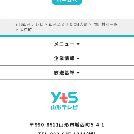
YTS山形テレビ
>
山形ふるさとCM大賞
>
市町村別一覧
>
大江町
メニュー
企業情報
YTS見学ツアー
アナウンサー
みるるん星人
お問い合わせ
YTSニュース
プレゼント
イベント
番組表
番組
放送基準
山形テレビ国民保護業務計画提出文
視聴データの取扱いについて
YTS山形テレビ SDGs 宣言
情報セキュリティ基本方針
山形テレビ人権方針
個人情報基本方針
系列局一覧
中継局一覧
企業情報
役員構成
採用情報
青少年向けの番組案内
番組向上の取り組み
番組審議会
〒990-8511山形市城西町5-4-1
TEL 023-645-1211(代)