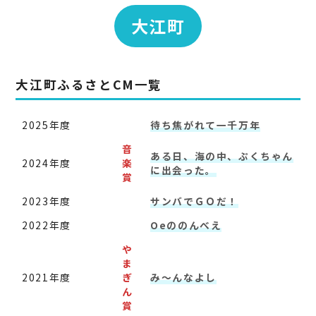
大江町
大江町ふるさとCM一覧
2025年度
待ち焦がれて一千万年
音
ある日、海の中、ぷくちゃん
2024年度
楽
に出会った。
賞
2023年度
サンバでＧＯだ！
2022年度
Oeののんべえ
や
ま
2021年度
ぎ
み～んなよし
ん
賞