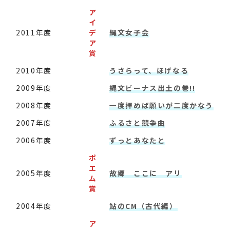
ア
イ
2011年度
デ
縄文女子会
ア
賞
2010年度
うさらって、ほげなる
2009年度
縄文ビーナス出土の巻!!
2008年度
一度拝めば願いが二度かなう
2007年度
ふるさと競争曲
2006年度
ずっとあなたと
ポ
エ
2005年度
故郷 ここに アリ
ム
賞
2004年度
鮎のCM（古代編）
ア