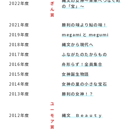
縄文の女神～未来へつなぐ町
2022年度
ぎ
の「宝」～
ん
賞
2021年度
勝利の味より鮎の味！
2019年度
megami と megumi
2018年度
縄文から現代へ
2017年度
ふながたのたからもの
2016年度
舟形らず！全員集合
2015年度
女神誕生物語
2014年度
女神の里の小さな宝石
2013年度
勝利の女神！？
ユ
ー
2012年度
モ
縄文 Ｂｅａｕｔｙ
ア
賞