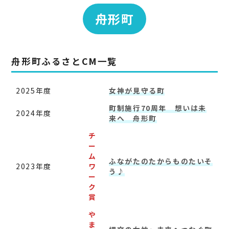
舟形町
舟形町ふるさとCM一覧
2025年度
女神が見守る町
町制施行70周年 想いは未
2024年度
来へ 舟形町
チ
ー
ム
ふながたのたからものたいそ
2023年度
ワ
う♪
ー
ク
賞
や
ま