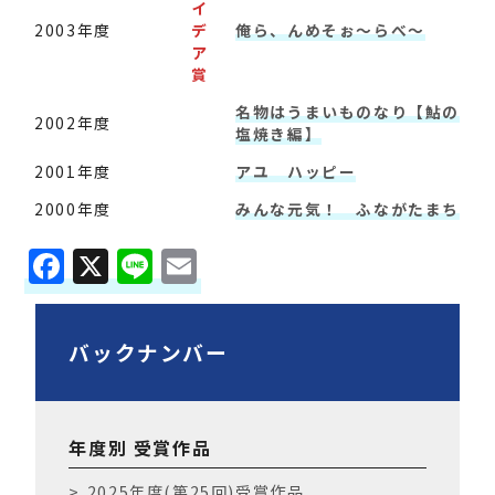
イ
2003年度
デ
俺ら、んめそぉ～らべ～
ア
賞
名物はうまいものなり【鮎の
2002年度
塩焼き編】
2001年度
アユ ハッピー
2000年度
みんな元気！ ふながたまち
F
X
Li
E
a
n
m
c
e
ai
バックナンバー
e
l
b
o
年度別 受賞作品
o
2025年度(第25回)受賞作品