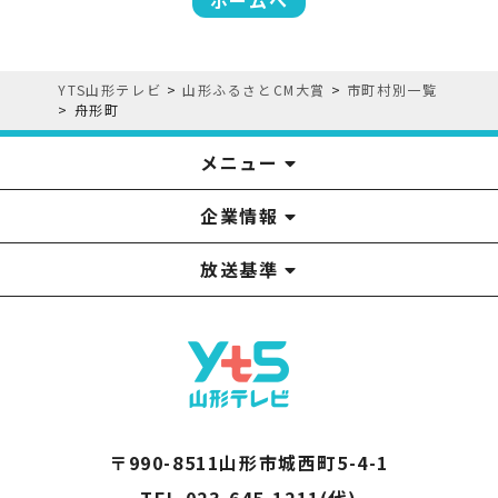
YTS山形テレビ
>
山形ふるさとCM大賞
>
市町村別一覧
>
舟形町
メニュー
企業情報
YTS見学ツアー
アナウンサー
みるるん星人
お問い合わせ
YTSニュース
プレゼント
イベント
番組表
番組
放送基準
山形テレビ国民保護業務計画提出文
視聴データの取扱いについて
YTS山形テレビ SDGs 宣言
情報セキュリティ基本方針
山形テレビ人権方針
個人情報基本方針
系列局一覧
中継局一覧
企業情報
役員構成
採用情報
青少年向けの番組案内
番組向上の取り組み
番組審議会
〒990-8511山形市城西町5-4-1
TEL 023-645-1211(代)