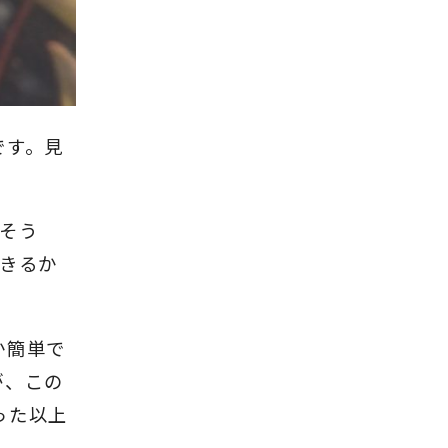
です。見
。
そう
できるか
か簡単で
が、この
った以上