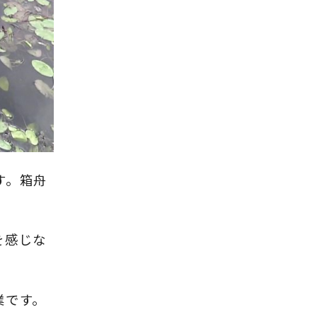
す。箱舟
を感じな
業です。