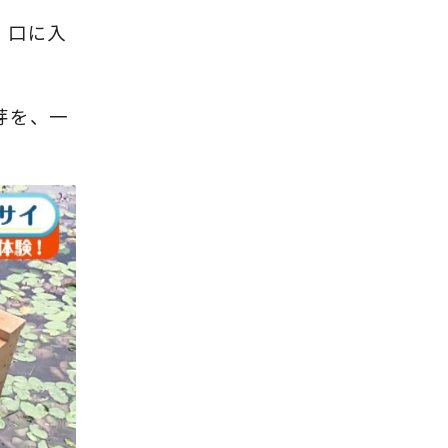
、口に入
芽を、一