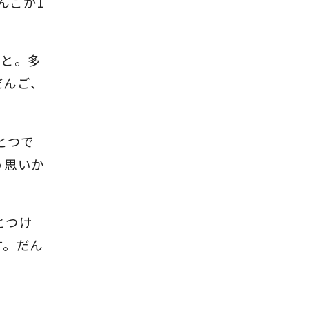
んごが1
こと。多
だんご、
とつで
う思いか
とつけ
す。だん