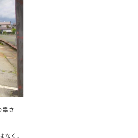
の皐さ
はなく、