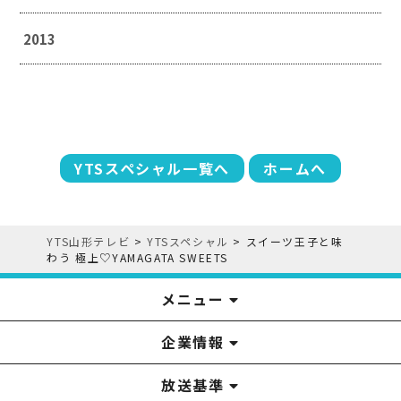
2013
YTSスペシャル一覧へ
ホームへ
YTS山形テレビ
>
YTSスペシャル
>
スイーツ王子と味
わう 極上♡YAMAGATA SWEETS
メニュー
企業情報
YTS見学ツアー
アナウンサー
みるるん星人
お問い合わせ
YTSニュース
プレゼント
イベント
番組表
番組
放送基準
山形テレビ国民保護業務計画提出文
視聴データの取扱いについて
YTS山形テレビ SDGs 宣言
情報セキュリティ基本方針
山形テレビ人権方針
個人情報基本方針
系列局一覧
中継局一覧
企業情報
役員構成
採用情報