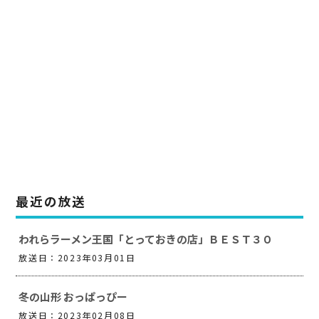
k
最近の放送
われらラーメン王国「とっておきの店」ＢＥＳＴ３０
放送日：2023年03月01日
冬の山形 おっぱっぴー
放送日：2023年02月08日