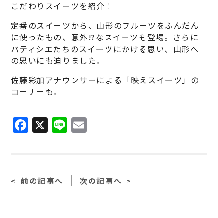
こだわりスイーツを紹介！
定番のスイーツから、山形のフルーツをふんだん
に使ったもの、意外!?なスイーツも登場。さらに
パティシエたちのスイーツにかける思い、山形へ
の思いにも迫りました。
佐藤彩加アナウンサーによる「映えスイーツ」の
コーナーも。
F
X
Li
E
a
n
m
c
e
ai
e
l
前の記事へ
次の記事へ
b
o
o