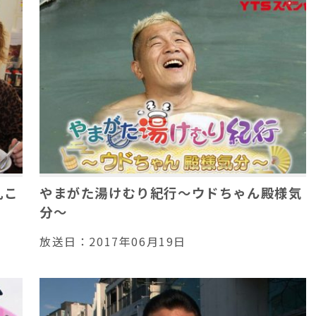
礼こ
やまがた湯けむり紀行～ウドちゃん殿様気
分～
放送日：
2017年06月19日