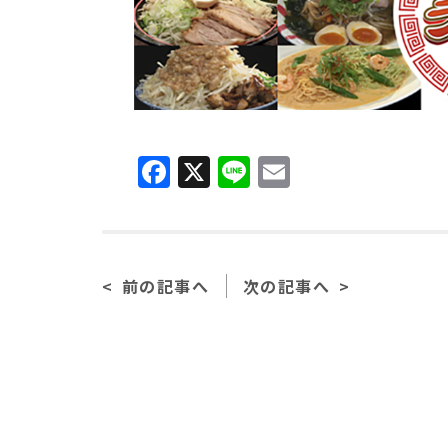
F
X
Li
E
a
n
m
c
e
ai
e
l
前の記事へ
次の記事へ
b
o
o
k