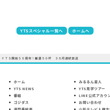
YTSスペシャル一覧へ
ホームへ
 ＹＴＳ開局５０周年！厳選５０杯 ３カ月連続放送
ホーム
みるるん星人
YTS NEWS
YTS見学ツアー
番組
LINE公式アカウ
ゴジダス
お問い合わせ
週間番組表
山形テレビ人権方