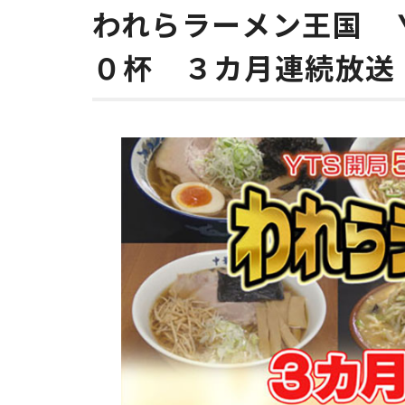
われらラーメン王国 
０杯 ３カ月連続放送