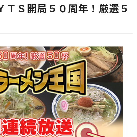
ＹＴＳ開局５０周年！厳選５