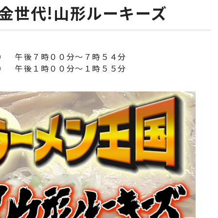
金世代!山形ルーキーズ
） 午後７時００分～７時５４分
） 午後１時００分～１時５５分