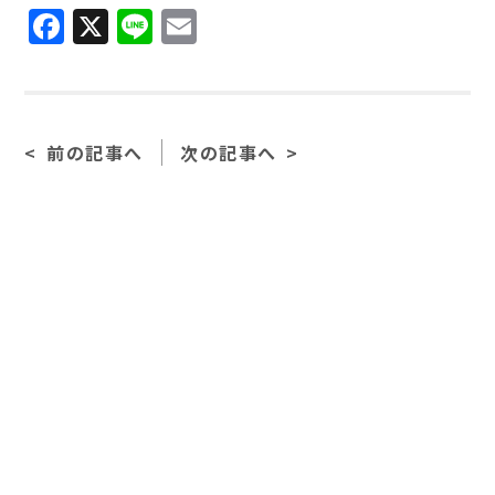
F
X
Li
E
a
n
m
c
e
ai
e
l
前の記事へ
次の記事へ
b
o
o
k