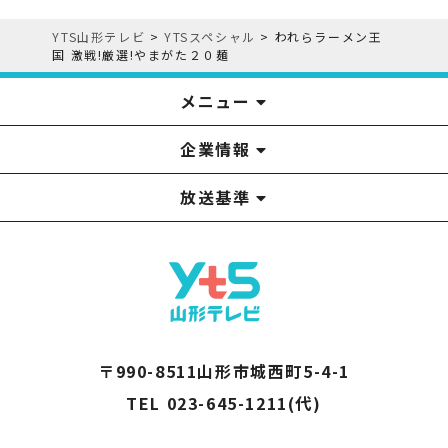
YTS山形テレビ
>
YTSスペシャル
>
われらラーメン王
国 激戦!厳選!やまがた２０麺
メニュー
企業情報
YTS見学ツアー
アナウンサー
みるるん星人
お問い合わせ
YTSニュース
プレゼント
イベント
番組表
番組
放送基準
山形テレビ国民保護業務計画提出文
視聴データの取扱いについて
YTS山形テレビ SDGs 宣言
情報セキュリティ基本方針
山形テレビ人権方針
個人情報基本方針
系列局一覧
中継局一覧
企業情報
役員構成
採用情報
青少年向けの番組案内
番組向上の取り組み
番組審議会
〒990-8511山形市城西町5-4-1
TEL 023-645-1211(代)