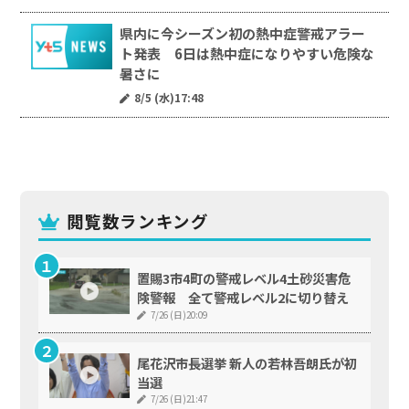
県内に今シーズン初の熱中症警戒アラー
ト発表 6日は熱中症になりやすい危険な
暑さに
8/5 (水)17:48
閲覧数ランキング
置賜3市4町の警戒レベル4土砂災害危
険警報 全て警戒レベル2に切り替え
7/26 (日)20:09
尾花沢市長選挙 新人の若林吾朗氏が初
当選
7/26 (日)21:47