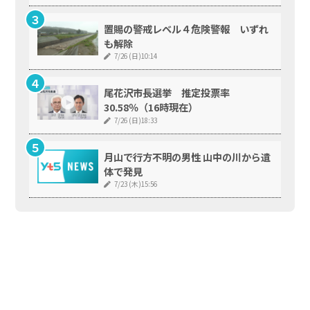
置賜の警戒レベル４危険警報 いずれ
も解除
7/26 (日)10:14
尾花沢市長選挙 推定投票率
30.58％（16時現在）
7/26 (日)18:33
月山で行方不明の男性 山中の川から遺
体で発見
7/23 (木)15:56