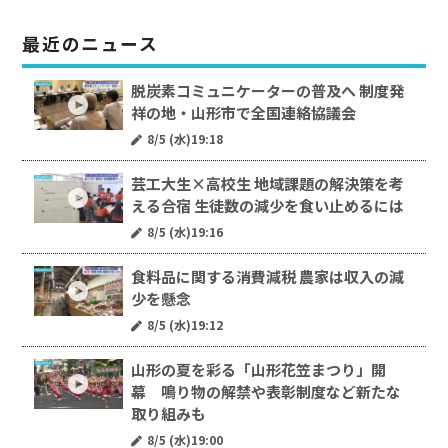
最近のニュース
脱炭素コミュニケーターの普及へ 制度発
祥の地・山形市で全国連絡協議会
8/5 (水)19:18
芸工大生×高校生 地域課題の解決策を考
える合宿 生徒数の減少を食い止めるには
8/5 (水)19:16
食料品に関する消費減税 農家は収入の減
少を懸念
8/5 (水)19:12
山形の夏を彩る「山形花笠まつり」開
幕 鳴り物の解禁や表彰制度など新たな
取り組みも
8/5 (水)19:00