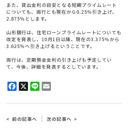
また、貸出金利の目安となる短期プライムレート
についても、両行とも現在から0.25％引き上げ、
2.875％とします。
山形銀行は、住宅ローンプライムレートについても
改定を発表し、10月1日以降、現在の3.375％から
3.625％へ引き上げるということです。
両行は、定期預金金利の引き上げも予定してい
て、今後、詳細を発表するとしています。
F
X
Li
E
a
n
m
c
e
ai
e
l
前の記事へ
次の記事へ
b