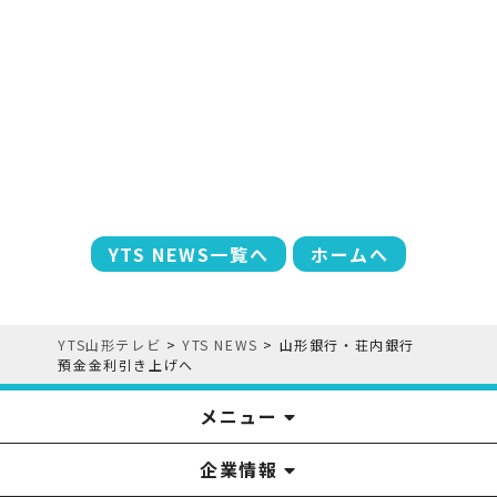
YTS NEWS一覧へ
ホームへ
YTS山形テレビ
>
YTS NEWS
>
山形銀行・荘内銀行
預金金利引き上げへ
メニュー
企業情報
YTS見学ツアー
アナウンサー
みるるん星人
お問い合わせ
YTSニュース
プレゼント
イベント
番組表
番組