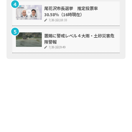
尾花沢市長選挙 推定投票率
30.58％（16時現在）
7/26 (日)18:33
置賜に警戒レベル４大雨・土砂災害危
険警報
7/26 (日)9:49