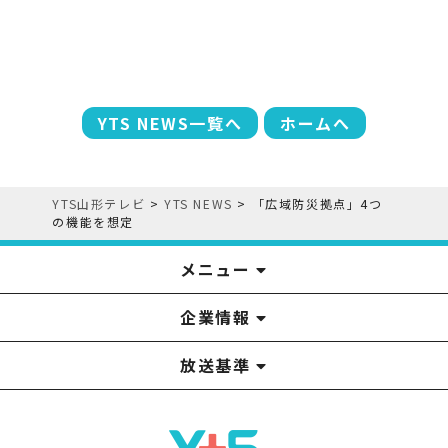
YTS NEWS一覧へ
ホームへ
YTS山形テレビ
>
YTS NEWS
>
「広域防災拠点」4つ
の機能を想定
メニュー
企業情報
YTS見学ツアー
アナウンサー
みるるん星人
お問い合わせ
YTSニュース
プレゼント
イベント
番組表
番組
放送基準
山形テレビ国民保護業務計画提出文
視聴データの取扱いについて
YTS山形テレビ SDGs 宣言
情報セキュリティ基本方針
山形テレビ人権方針
個人情報基本方針
系列局一覧
中継局一覧
企業情報
役員構成
採用情報
青少年向けの番組案内
番組向上の取り組み
番組審議会