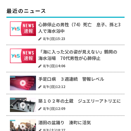
最近のニュース
心肺停止の男性（74）死亡 息子、孫と3
人で海水浴中
8/9 (日)15:23
「海に入った父の姿が見えない」鶴岡の
海水浴場 70代男性が心肺停止
8/9 (日)14:06
手足口病 ３週連続 警報レベル
8/9 (日)12:12
築１０２年の土蔵 ジュエリーアトリエに
8/9 (日)12:09
酒田の盆踊り 湊町に活気
8/8 (土)18:27