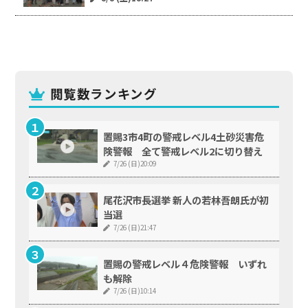
閲覧数ランキング
置賜3市4町の警戒レベル4土砂災害危
険警報 全て警戒レベル2に切り替え
7/26 (日)20:09
尾花沢市長選挙 新人の若林吾朗氏が初
当選
7/26 (日)21:47
置賜の警戒レベル４危険警報 いずれ
も解除
7/26 (日)10:14