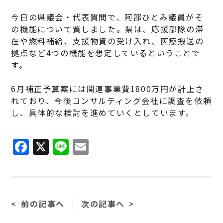
今日の県議会・代表質問で、阿部ひとみ議員がそ
の機能について質しました。県は、応援部隊の滞
在や燃料補給、支援物資の受け入れ、医療搬送の
拠点など4つの機能を想定しているということで
す。
6月補正予算案には関連事業費1800万円が計上さ
れており、今後コンサルティング会社に調査を依頼
し、具体的な検討を進めていくとしています。
F
X
Li
E
a
n
m
c
e
ai
e
l
前の記事へ
次の記事へ
b