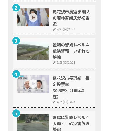
尾花沢市長選挙 新人
の若林吾朗氏が初当
選
7/26 (日)21:47
置賜の警戒レベル４
危険警報 いずれも
解除
7/26 (日)10:14
尾花沢市長選挙 推
定投票率
30.58％（16時現
在）
7/26 (日)18:33
置賜に警戒レベル４
大雨・土砂災害危険
警報