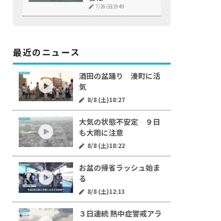
7/26 (日)9:49
最近のニュース
酒田の盆踊り 湊町に活
気
8/8 (土)18:27
大気の状態不安定 ９日
も大雨に注意
8/8 (土)18:22
お盆の帰省ラッシュ始ま
る
8/8 (土)12:13
３日連続 熱中症警戒アラ