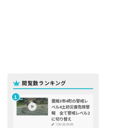
閲覧数ランキング
置賜3市4町の警戒レ
ベル4土砂災害危険警
報 全て警戒レベル2
に切り替え
7/26 (日)20:09