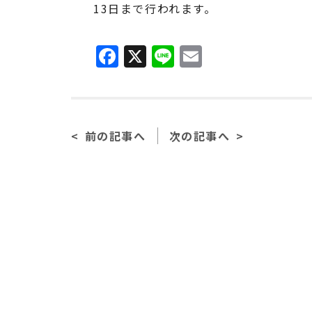
13日まで行われます。
F
X
Li
E
a
n
m
c
e
ai
e
l
前の記事へ
次の記事へ
b
o
o
k