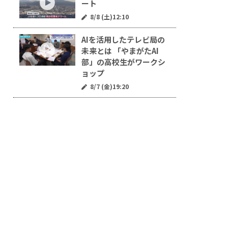
ート
8/8 (土)12:10
AIを活用したテレビ局の
未来とは 「やまがたAI
部」の高校生がワークシ
ョップ
8/7 (金)19:20