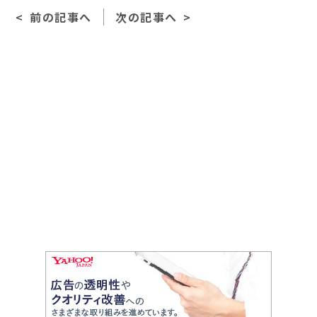
e
l
前の記事へ
次の記事へ
b
o
o
k