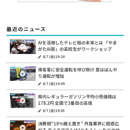
最近のニュース
AIを活用したテレビ局の未来とは 「やま
がたAI部」の高校生がワークショップ
8/7 (金)19:20
帰省客に安全運転を呼び掛け 夏はぼんや
り運転が増加
8/7 (金)19:09
県内レギュラーガソリン平均小売価格は
178.2円 全国で2番目の高値
8/7 (金)19:05
消費税“10％据え置き” 外食業界に困惑広
がる テイクアウトは1％もトレーなどの仕