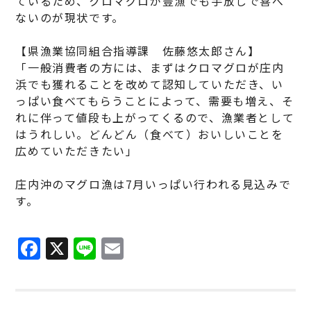
ているため、クロマグロが豊漁でも手放しで喜べ
ないのが現状です。
【県漁業協同組合指導課 佐藤悠太郎さん】
「一般消費者の方には、まずはクロマグロが庄内
浜でも獲れることを改めて認知していただき、い
っぱい食べてもらうことによって、需要も増え、そ
れに伴って値段も上がってくるので、漁業者として
はうれしい。どんどん（食べて）おいしいことを
広めていただきたい」
庄内沖のマグロ漁は7月いっぱい行われる見込みで
す。
F
X
Li
E
a
n
m
c
e
ai