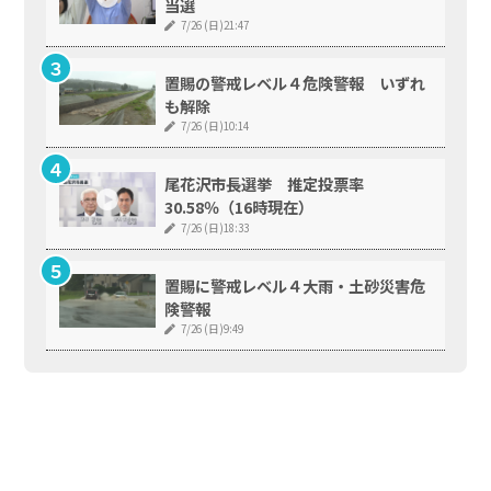
当選
7/26 (日)21:47
置賜の警戒レベル４危険警報 いずれ
も解除
7/26 (日)10:14
尾花沢市長選挙 推定投票率
30.58％（16時現在）
7/26 (日)18:33
置賜に警戒レベル４大雨・土砂災害危
険警報
7/26 (日)9:49