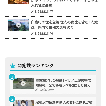
入れ値は高騰
8/7 (金)18:47
白鷹町で住宅全焼 住人の女性を含む3人搬
送 県内で住宅火災相次ぐ
8/7 (金)18:40
閲覧数ランキング
置賜3市4町の警戒レベル4土砂災害危
険警報 全て警戒レベル2に切り替え
7/26 (日)20:09
尾花沢市長選挙 新人の若林吾朗氏が初