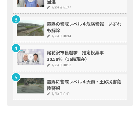
当選
7/26 (日)21:47
置賜の警戒レベル４危険警報 いずれ
も解除
7/26 (日)10:14
尾花沢市長選挙 推定投票率
30.58％（16時現在）
7/26 (日)18:33
置賜に警戒レベル４大雨・土砂災害危
険警報
7/26 (日)9:49