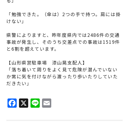
る」
「勉強できた。（傘は）2つの手で持つ。肩には掛
けない」
県警によりますと、昨年度県内では2486件の交通
事故が発生し、そのうち交差点での事故は1519件
と6割を超えています。
【山形県営駐車場 漆山晃支配人】
「落ち着いて周りをよく見て危険が潜んでいない
か常に気を付けながら渡ったり歩いたりしていた
だきたい」
F
X
Li
E
a
n
m
c
e
ai