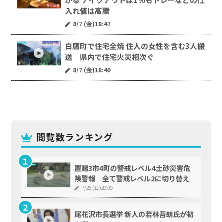
入れ値は高騰
8/7 (金)18:47
白鷹町で住宅全焼 住人の女性を含む3人搬
送 県内で住宅火災相次ぐ
8/7 (金)18:40
閲覧数ランキング
置賜3市4町の警戒レベル4土砂災害危
険警報 全て警戒レベル2に切り替え
7/26 (日)20:09
尾花沢市長選挙 新人の若林吾朗氏が初