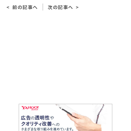
e
l
前の記事へ
次の記事へ
b
o
o
k